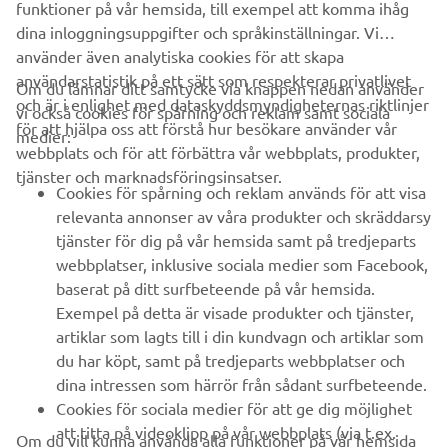
funktioner på vår hemsida, till exempel att komma ihåg
dina inloggningsuppgifter och språkinställningar. Vi
använder även analytiska cookies för att skapa
användarstatistik på ett sätt som respekterar privatlivet
Om du lämnar ditt samtycke via knappen nedan använder
och är i enlighet med dataskyddsmyndigheternas riktlinjer
vi också cookies för spårning och reklam samt sociala
FÖRETAG
för att hjälpa oss att förstå hur besökare använder vår
medier:
webbplats och för att förbättra vår webbplats, produkter,
tjänster och marknadsföringsinsatser.
B2B
Cookies för spårning och reklam används för att visa
relevanta annonser av våra produkter och skräddarsy
UTFORSKA YAMAHA
tjänster för dig på vår hemsida samt på tredjeparts
webbplatser, inklusive sociala medier som Facebook,
baserat på ditt surfbeteende på vår hemsida.
FAQ & SUPPORT
Exempel på detta är visade produkter och tjänster,
artiklar som lagts till i din kundvagn och artiklar som
du har köpt, samt på tredjeparts webbplatser och
NYHETSBREV
dina intressen som härrör från sådant surfbeteende.
Bli först att ta del av de senaste erbjudandena, evenemangen,
Cookies för sociala medier för att ge dig möjlighet
nyheterna och mycket mer
att titta på videoklipp på vår webbplats (via t.ex.
Om du vill kunna använda alla funktioner på vår hemsida