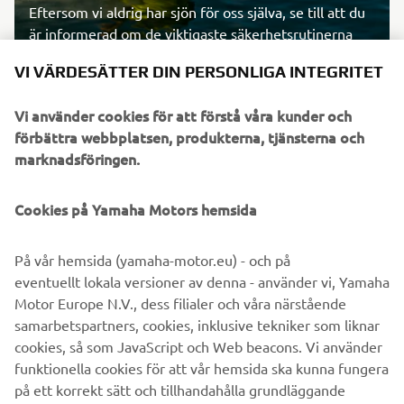
Eftersom vi aldrig har sjön för oss själva, se till att du
är informerad om de viktigaste säkerhetsrutinerna
VI VÄRDESÄTTER DIN PERSONLIGA INTEGRITET
Vi använder cookies för att förstå våra kunder och
LÄS MER
förbättra webbplatsen, produkterna, tjänsterna och
marknadsföringen.
Cookies på Yamaha Motors hemsida
HITTA EN ÅTERFÖRSÄLJARE
På vår hemsida (yamaha-motor.eu) - och på
eventuellt lokala versioner av denna - använder vi, Yamaha
Motor Europe N.V., dess filialer och våra närstående
samarbetspartners, cookies, inklusive tekniker som liknar
cookies, så som JavaScript och Web beacons. Vi använder
funktionella cookies för att vår hemsida ska kunna fungera
på ett korrekt sätt och tillhandahålla grundläggande