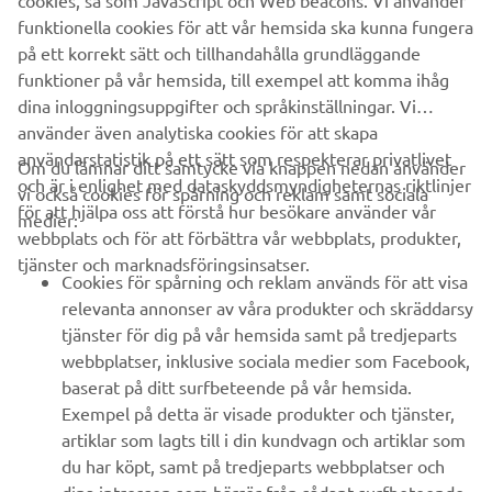
cookies, så som JavaScript och Web beacons. Vi använder
funktionella cookies för att vår hemsida ska kunna fungera
på ett korrekt sätt och tillhandahålla grundläggande
funktioner på vår hemsida, till exempel att komma ihåg
dina inloggningsuppgifter och språkinställningar. Vi
använder även analytiska cookies för att skapa
användarstatistik på ett sätt som respekterar privatlivet
Om du lämnar ditt samtycke via knappen nedan använder
och är i enlighet med dataskyddsmyndigheternas riktlinjer
vi också cookies för spårning och reklam samt sociala
för att hjälpa oss att förstå hur besökare använder vår
medier:
webbplats och för att förbättra vår webbplats, produkter,
tjänster och marknadsföringsinsatser.
Cookies för spårning och reklam används för att visa
relevanta annonser av våra produkter och skräddarsy
tjänster för dig på vår hemsida samt på tredjeparts
webbplatser, inklusive sociala medier som Facebook,
baserat på ditt surfbeteende på vår hemsida.
Exempel på detta är visade produkter och tjänster,
artiklar som lagts till i din kundvagn och artiklar som
du har köpt, samt på tredjeparts webbplatser och