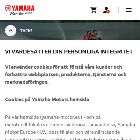
TACK!
VI VÄRDESÄTTER DIN PERSONLIGA INTEGRITET
TACK!
Vi använder cookies för att förstå våra kunder och
förbättra webbplatsen, produkterna, tjänsterna och
marknadsföringen.
OFFERTFÖRFRÅGAN ÄR SKICKAD
Cookies på Yamaha Motors hemsida
Du kommer att bli kontaktad inom kort.
På vår hemsida (yamaha-motor.eu) - och på
TILLBAKA TILL STARTSIDAN
eventuellt lokala versioner av denna - använder vi, Yamaha
Motor Europe N.V., dess filialer och våra närstående
samarbetspartners, cookies, inklusive tekniker som liknar