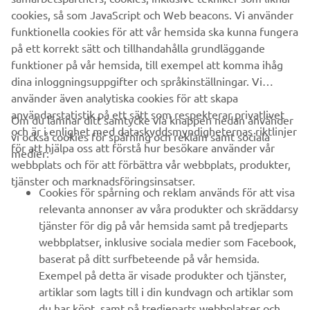
cookies, så som JavaScript och Web beacons. Vi använder
funktionella cookies för att vår hemsida ska kunna fungera
på ett korrekt sätt och tillhandahålla grundläggande
FÖRETAG
funktioner på vår hemsida, till exempel att komma ihåg
dina inloggningsuppgifter och språkinställningar. Vi
B2B
använder även analytiska cookies för att skapa
användarstatistik på ett sätt som respekterar privatlivet
Om du lämnar ditt samtycke via knappen nedan använder
UTFORSKA YAMAHA
och är i enlighet med dataskyddsmyndigheternas riktlinjer
vi också cookies för spårning och reklam samt sociala
för att hjälpa oss att förstå hur besökare använder vår
medier:
webbplats och för att förbättra vår webbplats, produkter,
FAQ & SUPPORT
tjänster och marknadsföringsinsatser.
Cookies för spårning och reklam används för att visa
relevanta annonser av våra produkter och skräddarsy
NYHETSBREV
tjänster för dig på vår hemsida samt på tredjeparts
webbplatser, inklusive sociala medier som Facebook,
Bli först att ta del av de senaste erbjudandena, evenemangen,
baserat på ditt surfbeteende på vår hemsida.
nyheterna och mycket mer
Exempel på detta är visade produkter och tjänster,
artiklar som lagts till i din kundvagn och artiklar som
du har köpt, samt på tredjeparts webbplatser och