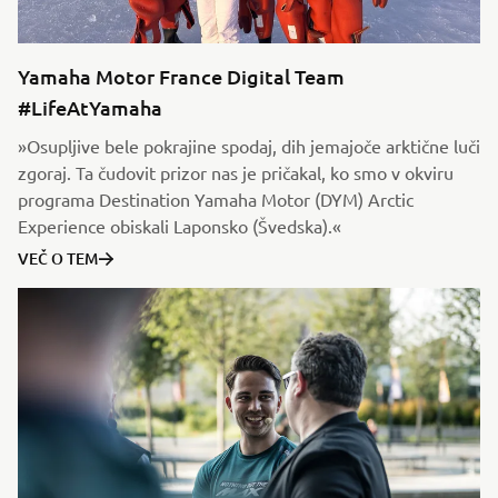
Yamaha Motor France Digital Team
#LifeAtYamaha
»Osupljive bele pokrajine spodaj, dih jemajoče arktične luči
zgoraj. Ta čudovit prizor nas je pričakal, ko smo v okviru
programa Destination Yamaha Motor (DYM) Arctic
Experience obiskali Laponsko (Švedska).«
VEČ O TEM