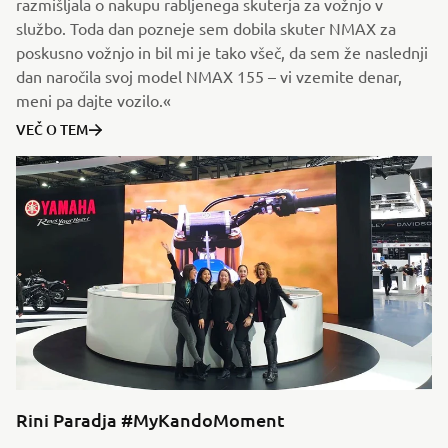
razmišljala o nakupu rabljenega skuterja za vožnjo v
službo. Toda dan pozneje sem dobila skuter NMAX za
poskusno vožnjo in bil mi je tako všeč, da sem že naslednji
dan naročila svoj model NMAX 155 – vi vzemite denar,
meni pa dajte vozilo.«
VEČ O TEM
Rini Paradja #MyKandoMoment