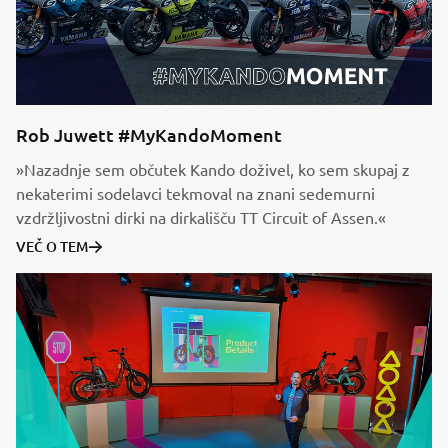
Rob Juwett #MyKandoMoment
»Nazadnje sem občutek Kando doživel, ko sem skupaj z
nekaterimi sodelavci tekmoval na znani sedemurni
vzdržljivostni dirki na dirkališču TT Circuit of Assen.«
VEČ O TEM