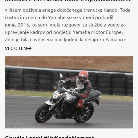
»Nisem doživela enega določenega trenutka Kando. Toda
čustva in vnema do Yamahe so se v meni prebudili
junija 2015, ko sem imela razgovor za službo z vodjo za
upravljanje kadrov pri podjetju Yamaha Motor Europe.
Zelo je bila navdušena nad ljudmi, ki delajo za Yamaho.«
VEČ O TEM
Claudio Locati #MyKandoMoment