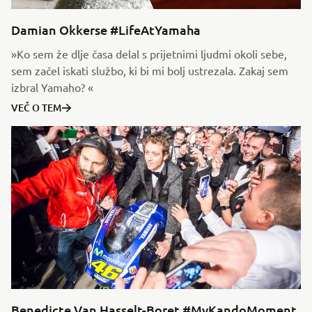
Damian Okkerse #LifeAtYamaha
»Ko sem že dlje časa delal s prijetnimi ljudmi okoli sebe,
sem začel iskati službo, ki bi mi bolj ustrezala. Zakaj sem
izbral Yamaho? «
VEČ O TEM
Benedicte Van Hasselt-Boret #MyKandoMoment