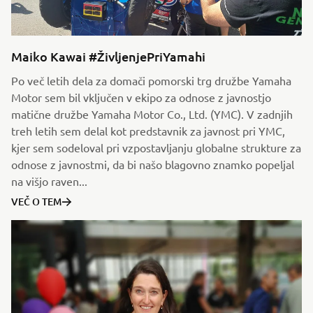
Maiko Kawai #ŽivljenjePriYamahi
Po več letih dela za domači pomorski trg družbe Yamaha
Motor sem bil vključen v ekipo za odnose z javnostjo
matične družbe Yamaha Motor Co., Ltd. (YMC). V zadnjih
treh letih sem delal kot predstavnik za javnost pri YMC,
kjer sem sodeloval pri vzpostavljanju globalne strukture za
odnose z javnostmi, da bi našo blagovno znamko popeljal
na višjo raven...
VEČ O TEM