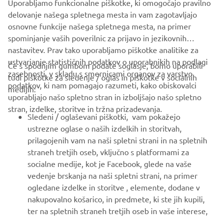
Uporabljamo funkcionalne piškotke, ki omogočajo pravilno
predpise.
delovanje našega spletnega mesta in vam zagotavljajo
osnovne funkcije našega spletnega mesta, na primer
spominjanje vaših poverilnic za prijavo in jezikovnih
nastavitev. Prav tako uporabljamo piškotke analitike za
ustvarjanje statističnih podatkov o uporabnikih na podlagi
Če s spodnjim gumbom podate soglasje, bomo uporabili
zasebnosti, v skladu s smernicami organov za varstvo
tudi piškotke za sledenje / oglas in piškotke v socialnih
PODJETJA
podatkov, ki nam pomagajo razumeti, kako obiskovalci
medijih:
uporabljajo našo spletno stran in izboljšajo našo spletno
stran, izdelke, storitve in tržna prizadevanja.
ZA PODJETJA
Sledeni / oglaševani piškotki, vam pokažejo
ustrezne oglase o naših izdelkih in storitvah,
VEČ YAMAHA
prilagojenih vam na naši spletni strani in na spletnih
straneh tretjih oseb, vključno s platformami za
socialne medije, kot je Facebook, glede na vaše
PODPORA
vedenje brskanja na naši spletni strani, na primer
ogledane izdelke in storitve , elemente, dodane v
nakupovalno košarico, in predmete, ki ste jih kupili,
GLASILO
ter na spletnih straneh tretjih oseb in vaše interese,