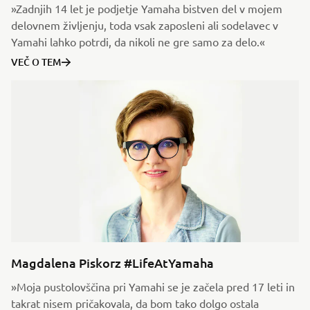
»Zadnjih 14 let je podjetje Yamaha bistven del v mojem
delovnem življenju, toda vsak zaposleni ali sodelavec v
Yamahi lahko potrdi, da nikoli ne gre samo za delo.«
VEČ O TEM
Magdalena Piskorz #LifeAtYamaha
»Moja pustolovščina pri Yamahi se je začela pred 17 leti in
takrat nisem pričakovala, da bom tako dolgo ostala