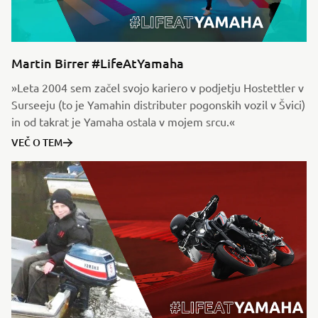
Martin Birrer #LifeAtYamaha
»Leta 2004 sem začel svojo kariero v podjetju Hostettler v
Surseeju (to je Yamahin distributer pogonskih vozil v Švici)
in od takrat je Yamaha ostala v mojem srcu.«
VEČ O TEM