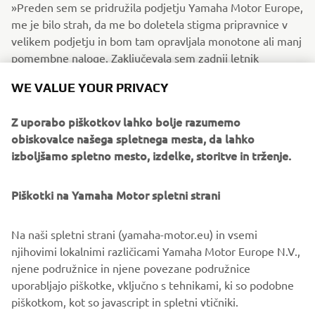
»Preden sem se pridružila podjetju Yamaha Motor Europe,
me je bilo strah, da me bo doletela stigma pripravnice v
velikem podjetju in bom tam opravljala monotone ali manj
pomembne naloge. Zaključevala sem zadnji letnik
dodiplomskega študija in to je bilo moje prvo
WE VALUE YOUR PRIVACY
pripravništvo, zato sem imela cilj ...
VEČ O TEM
Z uporabo piškotkov lahko bolje razumemo
obiskovalce našega spletnega mesta, da lahko
izboljšamo spletno mesto, izdelke, storitve in trženje.
©Yamaha Motor Europe N.V. /Yamaha Motor Co., Ltd.
Piškotki na Yamaha Motor spletni strani
Informacije in/ali slikovni material na teh spletnih straneh
Na naši spletni strani (yamaha-motor.eu) in vsemi
se nikoli ne smejo uporabljati v komercialne ali
njihovimi lokalnimi različicami Yamaha Motor Europe N.V.,
nekomercialne namene brez izrecnega pisnega soglasja
njene podružnice in njene povezane podružnice
podjetja Yamaha Motor Europe N.V. in/ali Yamaha Motor
uporabljajo piškotke, vključno s tehnikami, ki so podobne
Co., Ltd.
piškotkom, kot so javascript in spletni vtičniki.
Vedno vozite varno in upoštevajte vse lokalne cestne