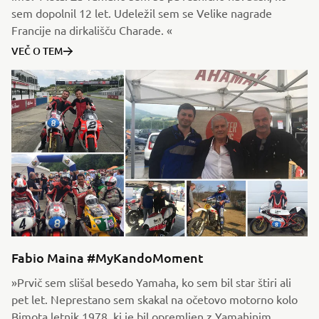
sem dopolnil 12 let. Udeležil sem se Velike nagrade
Francije na dirkališču Charade. «
VEČ O TEM
Fabio Maina #MyKandoMoment
»Prvič sem slišal besedo Yamaha, ko sem bil star štiri ali
pet let. Neprestano sem skakal na očetovo motorno kolo
Bimota letnik 1978, ki je bil opremljen z Yamahinim