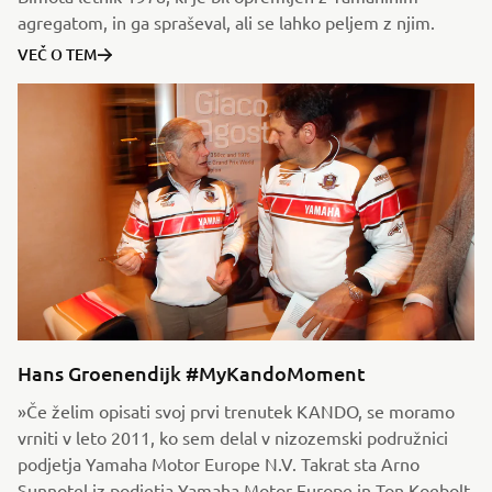
agregatom, in ga spraševal, ali se lahko peljem z njim.
VEČ O TEM
Hans Groenendijk #MyKandoMoment
»Če želim opisati svoj prvi trenutek KANDO, se moramo
vrniti v leto 2011, ko sem delal v nizozemski podružnici
podjetja Yamaha Motor Europe N.V. Takrat sta Arno
Sunnotel iz podjetja Yamaha Motor Europe in Ton Koebolt