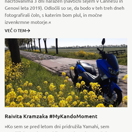
načrtovanima 3 dni narazen (navtični sejem v Cannesu in
Genovi leta 2019). Odločili so se, da bodo v teh treh dneh
fotografirali čoln, s katerim bom plul, in močne
izvenkrmne motorje.«
VEČ O TEM
Raivita Kramzaka #MyKandoMoment
»Ko sem se pred letom dni pridružila Yamahi, sem