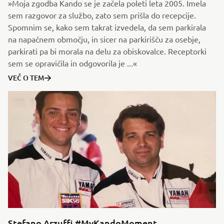
»Moja zgodba Kando se je začela poleti leta 2005. Imela
sem razgovor za službo, zato sem prišla do recepcije.
Spomnim se, kako sem takrat izvedela, da sem parkirala
na napačnem območju, in sicer na parkirišču za osebje,
parkirati pa bi morala na delu za obiskovalce. Receptorki
sem se opravičila in odgovorila je ...«
VEČ O TEM
Stefano Arzuffi #MyKandoMoment