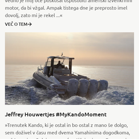
vedno je moj oče poskušal usposobiti ameriški izvenkrmni
motor, da bi vžgal. Ampak tistega dne je preprosto imel
dovolj, zato mi je rekel ...«
VEČ O TEM
Jeffrey Houwertjes #MyKandoMoment
»Trenutek Kando, ki je ostal in bo ostal z mano še dolgo,
sem doživel v času med dvema Yamahinima dogodkoma,