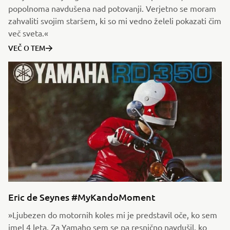
popolnoma navdušena nad potovanji. Verjetno se moram
zahvaliti svojim staršem, ki so mi vedno želeli pokazati čim
več sveta.«
VEČ O TEM
Eric de Seynes #MyKandoMoment
»Ljubezen do motornih koles mi je predstavil oče, ko sem
imel 4 leta. Za Yamaho sem se pa resnično navdušil, ko