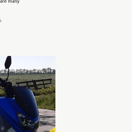
e are many
.