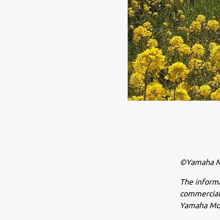
©Yamaha Mo
The inform
commercial 
Yamaha Mot