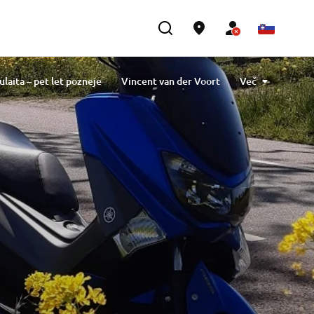
ulaita – pet let pozneje
Vincent van der Voort
Več
Tavlibiyik
Maiko Kawai
Magdalena Piskorz