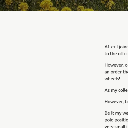
After I joi
to the offic
However, on
an order t
wheels!
As my colle
However, t
Be it my wa
pole positio
very small i