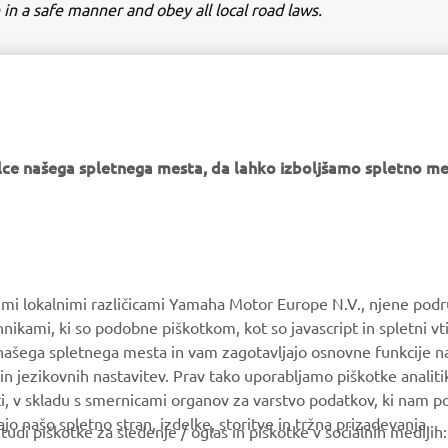
 in a safe manner and obey all local road laws.
e našega spletnega mesta, da lahko izboljšamo spletno mes
VEČ YAMAHA
PODPORA
MyYamaha
Katalog delov
Yamaha Music
Vzdrževanje knjig
vimi lokalnimi različicami Yamaha Motor Europe N.V., njene podr
Yamaha Racing
Prodajalci Yamaha
nikami, ki so podobne piškotkom, kot so javascript in spletni vt
 našega spletnega mesta in vam zagotavljajo osnovne funkcije 
Yamaha Motor Global
Ravnanju z odpadnimi
in jezikovnih nastavitev. Prav tako uporabljamo piškotke analiti
baterijami
Mobilne aplikacije
ti, v skladu s smernicami organov za varstvo podatkov, ki nam 
ajo našo spletno stran, izdelke, storitve in tržna prizadevanja.
i piškotke za sledenje / oglas in piškotke v socialnih medijih: