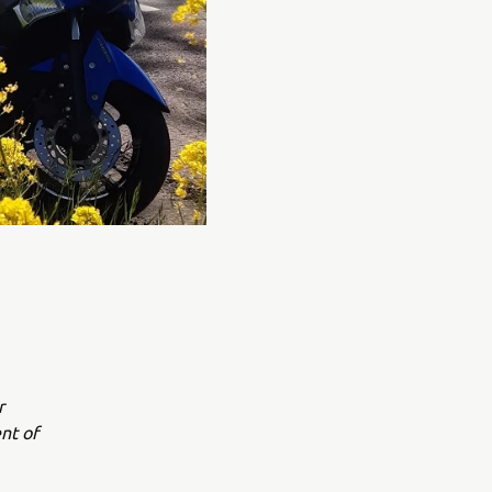
r
nt of