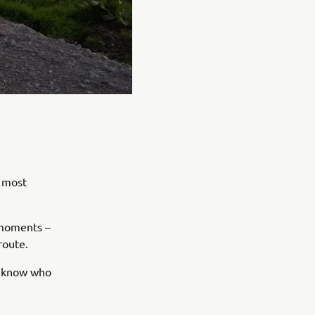
e most
e moments –
route.
ys know who