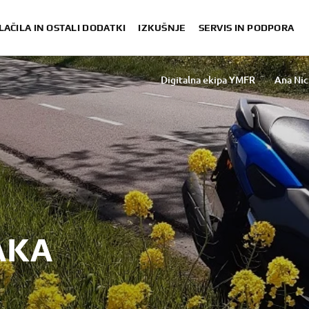
LAČILA IN OSTALI DODATKI
IZKUŠNJE
SERVIS IN PODPORA
Digitalna ekipa YMFR
Ana Nic
Sakurako Umezawa
Rasha Ibrahim 
AKA