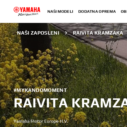
NAŠI MODELI
DODATNA OPREMA
OB
NAŠI ZAPOSLENI
RAIVITA KRAMZAKA
#MYKANDOMOMENT
RAIVITA KRAMZ
Yamaha Motor Europe N.V.