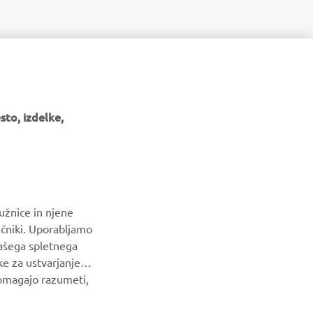
to, izdelke,
GLASILO
Med prvimi prejmite novice o najnovejših ponudbah, posebnih
dogodkih, novih izdajah in še veliko več
užnice in njene
NAROČI SE
ičniki. Uporabljamo
našega spletnega
Preberite našo Politiko zasebnosti, da izveste, kako
ke za ustvarjanje
obdelujemo vaše osebne podatke:
Pravilnik o Zasebnosti
pomagajo razumeti,