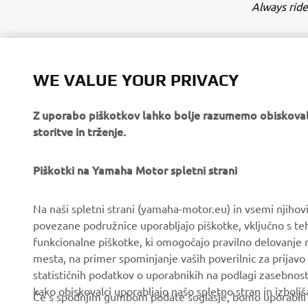
Always ride
WE VALUE YOUR PRIVACY
Z uporabo piškotkov lahko bolje razumemo obiskovalc
storitve in trženje.
PODJETJA
ZA PODJETJA
O nas
Sistemi eBike
Piškotki na Yamaha Motor spletni strani
Novice
Organi oblasti in policija
Na naši spletni strani (yamaha-motor.eu) in vsemi njiho
Dogodki
Igrišča za golf
povezane podružnice uporabljajo piškotke, vključno s teh
funkcionalne piškotke, ki omogočajo pravilno delovanje
Press
Prvi odzivi
mesta, na primer spominjanje vaših poverilnic za prijavo 
Brošure
Avtošole
statističnih podatkov o uporabnikih na podlagi zasebnos
kako obiskovalci uporabljajo našo spletno stran in izboljš
Delo pri Yamahi
Robotics
Če s spodnjim gumbom podate soglasje, bomo uporabili tud