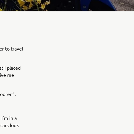
r to travel
at I placed
give me
ooter.”.
I’m in a
 cars look