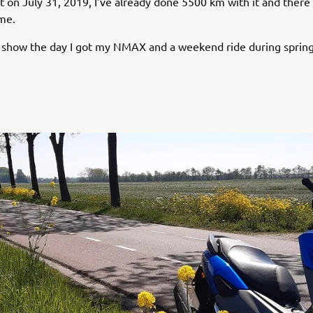
 it on July 31, 2019, I’ve already done 5500 km with it and ther
me.
 show the day I got my NMAX and a weekend ride during spring