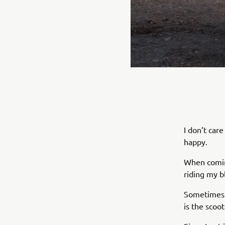
I don’t ca
happy.
When coming
riding my b
Sometimes I
is the scoo