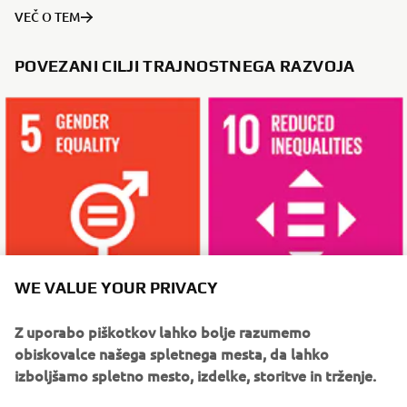
VEČ O TEM
POVEZANI CILJI TRAJNOSTNEGA RAZVOJA
WE VALUE YOUR PRIVACY
Z uporabo piškotkov lahko bolje razumemo
obiskovalce našega spletnega mesta, da lahko
KAJ LAHKO ŠE PREBERETE
izboljšamo spletno mesto, izdelke, storitve in trženje.