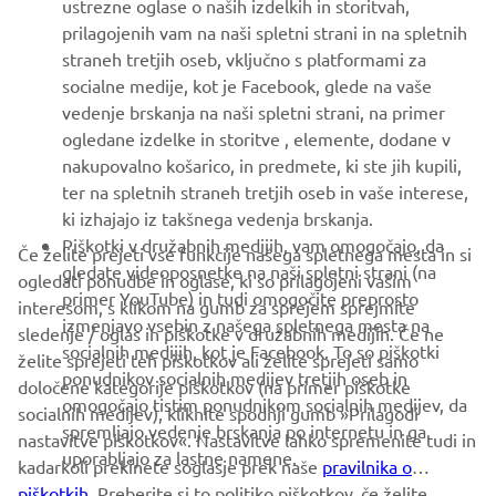
ustrezne oglase o naših izdelkih in storitvah,
VEČ YAMAHA
prilagojenih vam na naši spletni strani in na spletnih
straneh tretjih oseb, vključno s platformami za
socialne medije, kot je Facebook, glede na vaše
PODPORA
vedenje brskanja na naši spletni strani, na primer
ogledane izdelke in storitve , elemente, dodane v
nakupovalno košarico, in predmete, ki ste jih kupili,
GLASILO
ter na spletnih straneh tretjih oseb in vaše interese,
Med prvimi prejmite novice o najnovejših ponudbah, posebnih
ki izhajajo iz takšnega vedenja brskanja.
dogodkih, novih izdajah in še veliko več
Piškotki v družabnih medijih, vam omogočajo, da
Če želite prejeti vse funkcije našega spletnega mesta in si
gledate videoposnetke na naši spletni strani (na
ogledati ponudbe in oglase, ki so prilagojeni vašim
primer YouTube) in tudi omogočite preprosto
interesom, s klikom na gumb za sprejem sprejmite
izmenjavo vsebin z našega spletnega mesta na
sledenje / oglas in piškotke v družabnih medijih. Če ne
NAROČI SE
socialnih medijih, kot je Facebook. To so piškotki
želite sprejeti teh piškotkov ali želite sprejeti samo
ponudnikov socialnih medijev tretjih oseb in
določene kategorije piškotkov (na primer piškotke
omogočajo tistim ponudnikom socialnih medijev, da
Preberite našo Politiko zasebnosti, da izveste, kako obdelujemo
socialnih medijev), kliknite spodnji gumb »Prilagodi
spremljajo vedenje brskanja po internetu in ga
vaše osebne podatke:
Pravilnik o Zasebnosti
nastavitve piškotkov«. Nastavitve lahko spremenite tudi in
uporabljajo za lastne namene.
kadarkoli prekinete soglasje prek naše
pravilnika o
Slovenia (Slovenian)
piškotkih
. Preberite si to politiko piškotkov, če želite