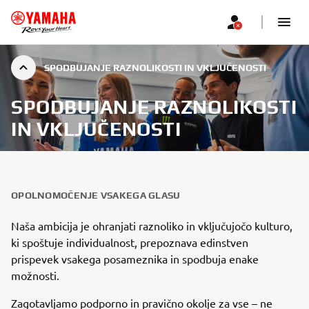
SPODBUJANJE RAZNOLIKOSTI IN VKLJUČENOSTI
SPODBUJANJE RAZNOLIKOSTI
IN VKLJUČENOSTI
OPOLNOMOČENJE VSAKEGA GLASU
Naša ambicija je ohranjati raznoliko in vključujočo kulturo,
ki spoštuje individualnost, prepoznava edinstven
prispevek vsakega posameznika in spodbuja enake
možnosti.
Zagotavljamo podporno in pravično okolje za vse – ne