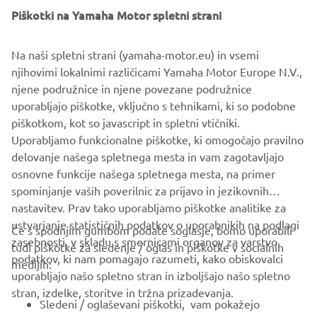
Piškotki na Yamaha Motor spletni strani
Na naši spletni strani (yamaha-motor.eu) in vsemi
njihovimi lokalnimi različicami Yamaha Motor Europe N.V.,
njene podružnice in njene povezane podružnice
uporabljajo piškotke, vključno s tehnikami, ki so podobne
piškotkom, kot so javascript in spletni vtičniki.
Spodbujanje družbene odgovornosti podjetij
Uporabljamo funkcionalne piškotke, ki omogočajo pravilno
VEČ O TEM
delovanje našega spletnega mesta in vam zagotavljajo
osnovne funkcije našega spletnega mesta, na primer
spominjanje vaših poverilnic za prijavo in jezikovnih
nastavitev. Prav tako uporabljamo piškotke analitike za
ustvarjanje statističnih podatkov o uporabnikih na podlagi
Če s spodnjim gumbom podate soglasje, bomo uporabili
zasebnosti, v skladu s smernicami organov za varstvo
tudi piškotke za sledenje / oglas in piškotke v socialnih
PODJETJA
podatkov, ki nam pomagajo razumeti, kako obiskovalci
medijih:
uporabljajo našo spletno stran in izboljšajo našo spletno
stran, izdelke, storitve in tržna prizadevanja.
ZA PODJETJA
Sledeni / oglaševani piškotki, vam pokažejo