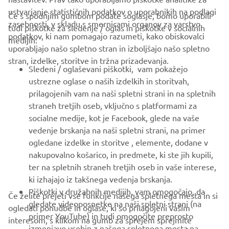
ustvarjanje statističnih podatkov o uporabnikih na podlagi
Če s spodnjim gumbom podate soglasje, bomo uporabili
zasebnosti, v skladu s smernicami organov za varstvo
tudi piškotke za sledenje / oglas in piškotke v socialnih
PODJETJA
podatkov, ki nam pomagajo razumeti, kako obiskovalci
medijih:
uporabljajo našo spletno stran in izboljšajo našo spletno
stran, izdelke, storitve in tržna prizadevanja.
ZA PODJETJA
Sledeni / oglaševani piškotki, vam pokažejo
ustrezne oglase o naših izdelkih in storitvah,
VEČ YAMAHA
prilagojenih vam na naši spletni strani in na spletnih
straneh tretjih oseb, vključno s platformami za
socialne medije, kot je Facebook, glede na vaše
PODPORA
vedenje brskanja na naši spletni strani, na primer
ogledane izdelke in storitve , elemente, dodane v
nakupovalno košarico, in predmete, ki ste jih kupili,
GLASILO
ter na spletnih straneh tretjih oseb in vaše interese,
Med prvimi prejmite novice o najnovejših ponudbah, posebnih
ki izhajajo iz takšnega vedenja brskanja.
dogodkih, novih izdajah in še veliko več
Piškotki v družabnih medijih, vam omogočajo, da
Če želite prejeti vse funkcije našega spletnega mesta in si
gledate videoposnetke na naši spletni strani (na
ogledati ponudbe in oglase, ki so prilagojeni vašim
primer YouTube) in tudi omogočite preprosto
interesom, s klikom na gumb za sprejem sprejmite
izmenjavo vsebin z našega spletnega mesta na