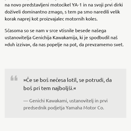
na novo predstavljeni motocikel YA-1 in na svoji prvi dirki
doživeli dominantno zmago, s tem pa smo naredili velik
korak naprej kot proizvajalec motornih koles.
Sčasoma so se nam v srce vtisnile besede našega
ustanovitelja Genichija Kawakamija, ki je spodbudil naš
»duh izziva«, da nas popelje na pot, da prevzamemo svet.
»Če se boš nečesa lotil, se potrudi, da 
boš pri tem najboljši.«
— Genichi Kawakami, ustanovitelj in prvi 
predsednik podjetja Yamaha Motor Co.