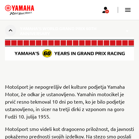
YAMAHA'S WORLD GRAND PRIX 60TH
ANNIVERSARY
Motošport je nepogrešljiv del kulture podjetja Yamaha
Motor, že odkar je ustanovljeno. Yamahin motocikel je
prvič resno tekmoval 10 dni po tem, ko je bilo podjetje
ustanovljeno, in sicer na tretji dirki z vzponom na goro
Fudži 10. julija 1955.
Motošport smo videli kot dragoceno priložnost, da javnosti
pokažemo prednosti svojih izdelkov. Na stezo smo poslali