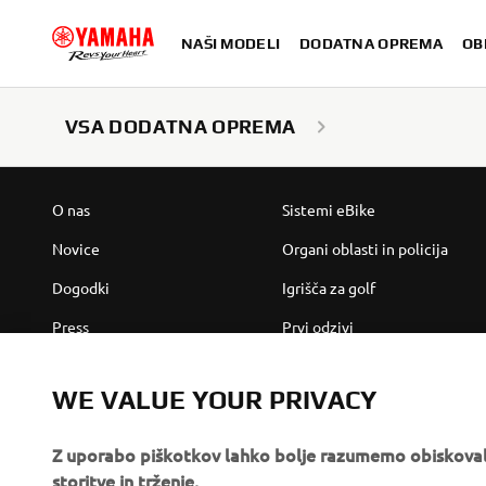
NAŠI MODELI
DODATNA OPREMA
OB
VSA DODATNA OPREMA
PODJETJA
ZA PODJETJA
O nas
Sistemi eBike
Novice
Organi oblasti in policija
Dogodki
Igrišča za golf
Press
Prvi odzivi
Brošure
Avtošole
WE VALUE YOUR PRIVACY
Delo pri Yamahi
Robotics
Z uporabo piškotkov lahko bolje razumemo obiskovalc
Postanite Pooblaščeni
Partnerstva
storitve in trženje.
Trgovec
Tehničke informacije za