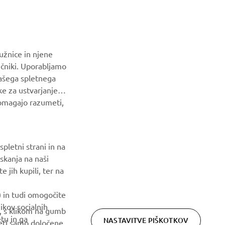
užnice in njene
ičniki. Uporabljamo
našega spletnega
ke za ustvarjanje
pomagajo razumeti,
Privacy Policy
Cookies
Legal statement
pletni strani in na
skanja na naši
 jih kupili, ter na
) in tudi omogočite
ikov socialnih
m, s klikom na gumb
tu in ga
NASTAVITVE PIŠKOTKOV
ejeti samo določene
tavitve lahko