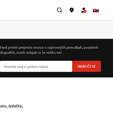
GLASILO
Med prvimi prejmite novice o najnovejših ponudbah, posebnih
dogodkih, novih izdajah in še veliko več
NAROČI SE
Preberite našo Politiko zasebnosti, da izveste, kako
obdelujemo vaše osebne podatke:
Pravilnik o Zasebnosti
to, izdelke,