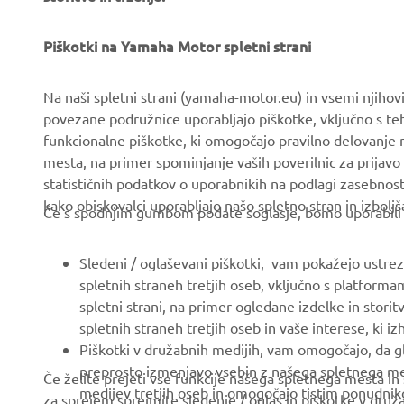
Pravilnik o spoštovanju
novisne trgovce
Piškotki na Yamaha Motor spletni strani
človekovih pravic
Yamalube Safety Data
Na naši spletni strani (yamaha-motor.eu) in vsemi njiho
Osnovni pravilnik o
Sheets
povezane podružnice uporabljajo piškotke, vključno s teh
trajnostnosti
funkcionalne piškotke, ki omogočajo pravilno delovanje
Kanal za prijavo
mesta, na primer spominjanje vaših poverilnic za prijavo 
nepravilnosti
statističnih podatkov o uporabnikih na podlagi zasebnos
kako obiskovalci uporabljajo našo spletno stran in izboljš
Če s spodnjim gumbom podate soglasje, bomo uporabili tud
Slovenia (Slovenian)
Sledeni / oglaševani piškotki, vam pokažejo ustrezne
spletnih straneh tretjih oseb, vključno s platforma
spletni strani, na primer ogledane izdelke in storit
spletnih straneh tretjih oseb in vaše interese, ki i
Piškotki v družabnih medijih, vam omogočajo, da g
preprosto izmenjavo vsebin z našega spletnega mest
Če želite prejeti vse funkcije našega spletnega mesta in
medijev tretjih oseb in omogočajo tistim ponudniko
za sprejem sprejmite sledenje / oglas in piškotke v druža
uporabljajo za lastne namene.
kategorije piškotkov (na primer piškotke socialnih medij