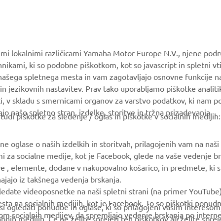
vimi lokalnimi različicami Yamaha Motor Europe N.V., njene podr
nikami, ki so podobne piškotkom, kot so javascript in spletni vt
 našega spletnega mesta in vam zagotavljajo osnovne funkcije 
in jezikovnih nastavitev. Prav tako uporabljamo piškotke analiti
ti, v skladu s smernicami organov za varstvo podatkov, ki nam 
ajo našo spletno stran, izdelke, storitve in tržna prizadevanja.
i piškotke za sledenje / oglas in piškotke v socialnih medijih:
© Copyright - 2026 Yamaha Motor Europe N.V. - All Rights Reserved
 oglase o naših izdelkih in storitvah, prilagojenih vam na naši s
mi za socialne medije, kot je Facebook, glede na vaše vedenje br
ve , elemente, dodane v nakupovalno košarico, in predmete, ki ste
zhajajo iz takšnega vedenja brskanja.
ledate videoposnetke na naši spletni strani (na primer YouTube
a na socialnih medijih, kot je Facebook. To so piškotki ponudn
 si ogledati ponudbe in oglase, ki so prilagojeni vašim intereso
m socialnih medijev, da spremljajo vedenje brskanja po interne
bnih medijih. Če ne želite sprejeti teh piškotkov ali želite spr
ev), kliknite spodnji gumb »Prilagodi nastavitve piškotkov«. Nas