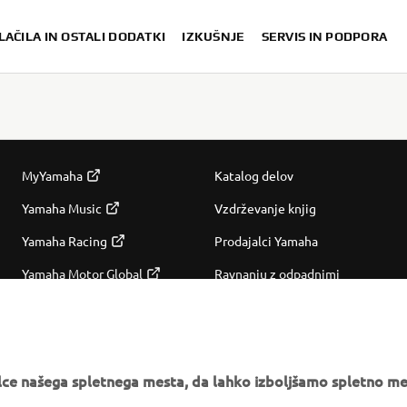
LAČILA IN OSTALI DODATKI
IZKUŠNJE
SERVIS IN PODPORA
VEČ YAMAHA
PODPORA
MyYamaha
Katalog delov
Yamaha Music
Vzdrževanje knjig
Yamaha Racing
Prodajalci Yamaha
Yamaha Motor Global
Ravnanju z odpadnimi
baterijami
Mobilne aplikacije
e našega spletnega mesta, da lahko izboljšamo spletno mes