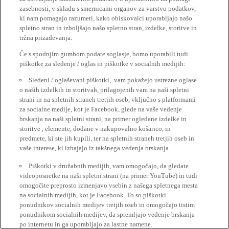
zasebnosti, v skladu s smernicami organov za varstvo podatkov,
ki nam pomagajo razumeti, kako obiskovalci uporabljajo našo
spletno stran in izboljšajo našo spletno stran, izdelke, storitve in
tržna prizadevanja.
Če s spodnjim gumbom podate soglasje, bomo uporabili tudi
piškotke za sledenje / oglas in piškotke v socialnih medijih:
Sledeni / oglaševani piškotki, vam pokažejo ustrezne oglase
o naših izdelkih in storitvah, prilagojenih vam na naši spletni
strani in na spletnih straneh tretjih oseb, vključno s platformami
za socialne medije, kot je Facebook, glede na vaše vedenje
brskanja na naši spletni strani, na primer ogledane izdelke in
storitve , elemente, dodane v nakupovalno košarico, in
predmete, ki ste jih kupili, ter na spletnih straneh tretjih oseb in
vaše interese, ki izhajajo iz takšnega vedenja brskanja.
Piškotki v družabnih medijih, vam omogočajo, da gledate
videoposnetke na naši spletni strani (na primer YouTube) in tudi
omogočite preprosto izmenjavo vsebin z našega spletnega mesta
na socialnih medijih, kot je Facebook. To so piškotki
ponudnikov socialnih medijev tretjih oseb in omogočajo tistim
ponudnikom socialnih medijev, da spremljajo vedenje brskanja
po internetu in ga uporabljajo za lastne namene.