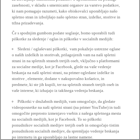
zasebnosti, v skladu s smernicami organov za varstvo podatkov,
ki nam pomagajo razumeti, kako obiskovalci uporabljajo našo
spletno stran in izboljšajo našo spletno stran, izdelke, storitve in
tržna prizadevanja.
Če s spodnjim gumbom podate soglasje, bomo uporabili tudi
piškotke za sledenje / oglas in piškotke v socialnih medijih:
Sledeni / oglaševani piškotki, vam pokažejo ustrezne oglase
o naših izdelkih in storitvah, prilagojenih vam na naši spletni
strani in na spletnih straneh tretjih oseb, vključno s platformami
za socialne medije, kot je Facebook, glede na vaše vedenje
brskanja na naši spletni strani, na primer ogledane izdelke in
storitve , elemente, dodane v nakupovalno košarico, in
predmete, ki ste jih kupili, ter na spletnih straneh tretjih oseb in
vaše interese, ki izhajajo iz takšnega vedenja brskanja.
Piškotki v družabnih medijih, vam omogočajo, da gledate
videoposnetke na naši spletni strani (na primer YouTube) in tudi
omogočite preprosto izmenjavo vsebin z našega spletnega mesta
na socialnih medijih, kot je Facebook. To so piškotki
ponudnikov socialnih medijev tretjih oseb in omogočajo tistim
ponudnikom socialnih medijev, da spremljajo vedenje brskanja
po internetu in ga uporabljajo za lastne namene.