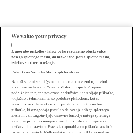
We value your privacy
Z uporabo piškotkov lahko bolje razumemo obiskovalce
našega spletnega mesta, da lahko izboljšamo spletno mesto,
izdelke, storitve in trženje.
Piškotki na Yamaha Motor spletni strani
Na naši spletni strani (yamaha-motor.eu) in vsemi njihovimi
lokalnimi različicami Yamaha Motor Europe N.V., njene
podružnice in njene povezane podružnice uporabljajo piškotke,
vključno s tehnikami, ki so podobne piškotkom, kot so
javascript in spletni vtičniki. Uporabljamo funkcionalne
piškotke, ki omogočajo pravilno delovanje našega spletnega
mesta in vam zagotavljajo osnovne funkcije našega spletnega
mesta, na primer spominjanje vaših poverilnic za prijavo in
jezikovnih nastavitev. Prav tako uporabljamo piškotke analitike
za ustvarjanje statističnih podatkov o uporabnikih na podlagi