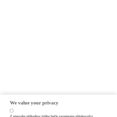
We value your privacy
Z uporabo piškotkov lahko bolje razumemo obiskovalce