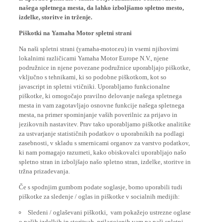
našega spletnega mesta, da lahko izboljšamo spletno mesto,
izdelke, storitve in trženje.
Piškotki na Yamaha Motor spletni strani
Na naši spletni strani (yamaha-motor.eu) in vsemi njihovimi
lokalnimi različicami Yamaha Motor Europe N.V., njene
podružnice in njene povezane podružnice uporabljajo piškotke,
vključno s tehnikami, ki so podobne piškotkom, kot so
javascript in spletni vtičniki. Uporabljamo funkcionalne
piškotke, ki omogočajo pravilno delovanje našega spletnega
mesta in vam zagotavljajo osnovne funkcije našega spletnega
mesta, na primer spominjanje vaših poverilnic za prijavo in
jezikovnih nastavitev. Prav tako uporabljamo piškotke analitike
za ustvarjanje statističnih podatkov o uporabnikih na podlagi
zasebnosti, v skladu s smernicami organov za varstvo podatkov,
ki nam pomagajo razumeti, kako obiskovalci uporabljajo našo
spletno stran in izboljšajo našo spletno stran, izdelke, storitve in
tržna prizadevanja.
Če s spodnjim gumbom podate soglasje, bomo uporabili tudi
piškotke za sledenje / oglas in piškotke v socialnih medijih:
Sledeni / oglaševani piškotki, vam pokažejo ustrezne oglase
o naših izdelkih in storitvah, prilagojenih vam na naši spletni