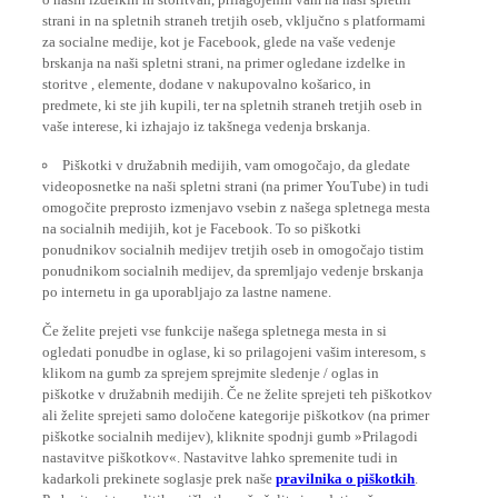
strani in na spletnih straneh tretjih oseb, vključno s platformami
za socialne medije, kot je Facebook, glede na vaše vedenje
brskanja na naši spletni strani, na primer ogledane izdelke in
storitve , elemente, dodane v nakupovalno košarico, in
predmete, ki ste jih kupili, ter na spletnih straneh tretjih oseb in
vaše interese, ki izhajajo iz takšnega vedenja brskanja.
Piškotki v družabnih medijih, vam omogočajo, da gledate
videoposnetke na naši spletni strani (na primer YouTube) in tudi
omogočite preprosto izmenjavo vsebin z našega spletnega mesta
na socialnih medijih, kot je Facebook. To so piškotki
ponudnikov socialnih medijev tretjih oseb in omogočajo tistim
ponudnikom socialnih medijev, da spremljajo vedenje brskanja
po internetu in ga uporabljajo za lastne namene.
Če želite prejeti vse funkcije našega spletnega mesta in si
ogledati ponudbe in oglase, ki so prilagojeni vašim interesom, s
klikom na gumb za sprejem sprejmite sledenje / oglas in
piškotke v družabnih medijih. Če ne želite sprejeti teh piškotkov
ali želite sprejeti samo določene kategorije piškotkov (na primer
piškotke socialnih medijev), kliknite spodnji gumb »Prilagodi
nastavitve piškotkov«. Nastavitve lahko spremenite tudi in
kadarkoli prekinete soglasje prek naše
pravilnika o piškotkih
.
Preberite si to politiko piškotkov, če želite izvedeti več o