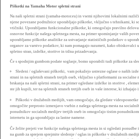
Piškotki na Yamaha Motor spletni strani
Na naši spletni strani (yamaha-motor.eu) in vsemi njihovimi lokalnimi razl
njene povezane podružnice uporabljajo piškotke, vključno s tehnikami, ki so
vtičniki. Uporabljamo funkcionalne piškotke, ki omogočajo pravilno delova
osnovne funkcije našega spletnega mesta, na primer spominjanje vaših poveril
uporabljamo piškotke analitike za ustvarjanje statističnih podatkov o upora
organov za varstvo podatkov, ki nam pomagajo razumeti, kako obiskovalci up
spletno stran, izdelke, storitve in tržna prizadevanja.
Če s spodnjim gumbom podate soglasje, bomo uporabili tudi piškotke za slede
Sledeni / oglaševani piškotki, vam pokažejo ustrezne oglase o naših izdel
strani in na spletnih straneh tretjih oseb, vključno s platformami za socialne
brskanja na naši spletni strani, na primer ogledane izdelke in storitve , ele
ste jih kupili, ter na spletnih straneh tretjih oseb in vaše interese, ki izhajaj
Piškotki v družabnih medijih, vam omogočajo, da gledate videoposnetke n
omogočite preprosto izmenjavo vsebin z našega spletnega mesta na socialnih
ponudnikov socialnih medijev tretjih oseb in omogočajo tistim ponudnikom 
internetu in ga uporabljajo za lastne namene.
Če želite prejeti vse funkcije našega spletnega mesta in si ogledati ponudbe 
na gumb za sprejem sprejmite sledenje / oglas in piškotke v družabnih medijih.