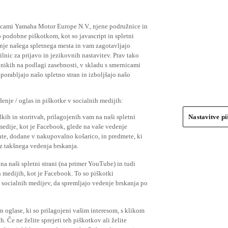
ičicami Yamaha Motor Europe N.V., njene podružnice in
 podobne piškotkom, kot so javascript in spletni
nje našega spletnega mesta in vam zagotavljajo
nic za prijavo in jezikovnih nastavitev. Prav tako
bnikih na podlagi zasebnosti, v skladu s smernicami
orabljajo našo spletno stran in izboljšajo našo
nje / oglas in piškotke v socialnih medijih:
kih in storitvah, prilagojenih vam na naši spletni
Nastavitve p
 medije, kot je Facebook, glede na vaše vedenje
mente, dodane v nakupovalno košarico, in predmete, ki
o iz takšnega vedenja brskanja.
a naši spletni strani (na primer YouTube) in tudi
 medijih, kot je Facebook. To so piškotki
socialnih medijev, da spremljajo vedenje brskanja po
in oglase, ki so prilagojeni vašim interesom, s klikom
 Če ne želite sprejeti teh piškotkov ali želite