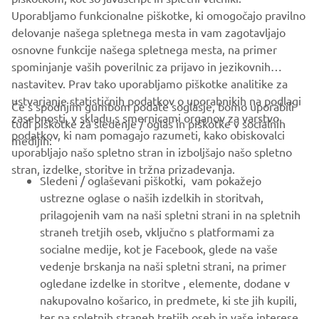
PODPORA
Uporabljamo funkcionalne piškotke, ki omogočajo pravilno
delovanje našega spletnega mesta in vam zagotavljajo
osnovne funkcije našega spletnega mesta, na primer
GLASILO
spominjanje vaših poverilnic za prijavo in jezikovnih
Med prvimi prejmite novice o najnovejših ponudbah, posebnih
nastavitev. Prav tako uporabljamo piškotke analitike za
dogodkih, novih izdajah in še veliko več
ustvarjanje statističnih podatkov o uporabnikih na podlagi
Če s spodnjim gumbom podate soglasje, bomo uporabili
zasebnosti, v skladu s smernicami organov za varstvo
tudi piškotke za sledenje / oglas in piškotke v socialnih
podatkov, ki nam pomagajo razumeti, kako obiskovalci
medijih:
uporabljajo našo spletno stran in izboljšajo našo spletno
NAROČI SE
stran, izdelke, storitve in tržna prizadevanja.
Sledeni / oglaševani piškotki, vam pokažejo
ustrezne oglase o naših izdelkih in storitvah,
Preberite našo Politiko zasebnosti, da izveste, kako obdelujemo
prilagojenih vam na naši spletni strani in na spletnih
vaše osebne podatke:
Pravilnik o Zasebnosti
straneh tretjih oseb, vključno s platformami za
socialne medije, kot je Facebook, glede na vaše
Slovenia (Slovenian)
vedenje brskanja na naši spletni strani, na primer
ogledane izdelke in storitve , elemente, dodane v
nakupovalno košarico, in predmete, ki ste jih kupili,
ter na spletnih straneh tretjih oseb in vaše interese,