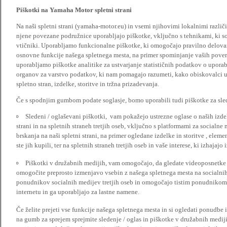
Piškotki na Yamaha Motor spletni strani
Na naši spletni strani (yamaha-motor.eu) in vsemi njihovimi lokalnimi razl
njene povezane podružnice uporabljajo piškotke, vključno s tehnikami, ki so
vtičniki. Uporabljamo funkcionalne piškotke, ki omogočajo pravilno delova
osnovne funkcije našega spletnega mesta, na primer spominjanje vaših poveril
uporabljamo piškotke analitike za ustvarjanje statističnih podatkov o upora
organov za varstvo podatkov, ki nam pomagajo razumeti, kako obiskovalci up
spletno stran, izdelke, storitve in tržna prizadevanja.
Če s spodnjim gumbom podate soglasje, bomo uporabili tudi piškotke za slede
Sledeni / oglaševani piškotki, vam pokažejo ustrezne oglase o naših izdel
strani in na spletnih straneh tretjih oseb, vključno s platformami za socialne
brskanja na naši spletni strani, na primer ogledane izdelke in storitve , ele
ste jih kupili, ter na spletnih straneh tretjih oseb in vaše interese, ki izhajaj
Piškotki v družabnih medijih, vam omogočajo, da gledate videoposnetke n
omogočite preprosto izmenjavo vsebin z našega spletnega mesta na socialnih
ponudnikov socialnih medijev tretjih oseb in omogočajo tistim ponudnikom 
internetu in ga uporabljajo za lastne namene.
Če želite prejeti vse funkcije našega spletnega mesta in si ogledati ponudbe 
na gumb za sprejem sprejmite sledenje / oglas in piškotke v družabnih medijih.