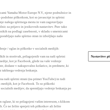
ičicami Yamaha Motor Europe N.V., njene podružnice in
 podobne piškotkom, kot so javascript in spletni
nje našega spletnega mesta in vam zagotavljajo
nic za prijavo in jezikovnih nastavitev. Prav tako
bnikih na podlagi zasebnosti, v skladu s smernicami
orabljajo našo spletno stran in izboljšajo našo
nje / oglas in piškotke v socialnih medijih:
kih in storitvah, prilagojenih vam na naši spletni
Nastavitve p
 medije, kot je Facebook, glede na vaše vedenje
mente, dodane v nakupovalno košarico, in predmete, ki
o iz takšnega vedenja brskanja.
a naši spletni strani (na primer YouTube) in tudi
 medijih, kot je Facebook. To so piškotki
socialnih medijev, da spremljajo vedenje brskanja po
in oglase, ki so prilagojeni vašim interesom, s klikom
 Če ne želite sprejeti teh piškotkov ali želite