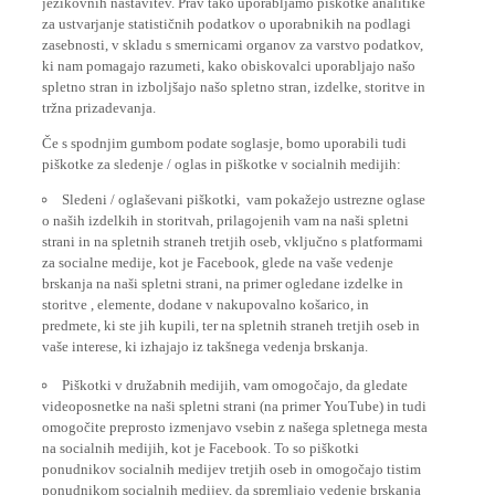
za ustvarjanje statističnih podatkov o uporabnikih na podlagi
zasebnosti, v skladu s smernicami organov za varstvo podatkov,
ki nam pomagajo razumeti, kako obiskovalci uporabljajo našo
spletno stran in izboljšajo našo spletno stran, izdelke, storitve in
tržna prizadevanja.
Če s spodnjim gumbom podate soglasje, bomo uporabili tudi
piškotke za sledenje / oglas in piškotke v socialnih medijih:
Sledeni / oglaševani piškotki, vam pokažejo ustrezne oglase
o naših izdelkih in storitvah, prilagojenih vam na naši spletni
strani in na spletnih straneh tretjih oseb, vključno s platformami
za socialne medije, kot je Facebook, glede na vaše vedenje
brskanja na naši spletni strani, na primer ogledane izdelke in
storitve , elemente, dodane v nakupovalno košarico, in
predmete, ki ste jih kupili, ter na spletnih straneh tretjih oseb in
vaše interese, ki izhajajo iz takšnega vedenja brskanja.
Piškotki v družabnih medijih, vam omogočajo, da gledate
videoposnetke na naši spletni strani (na primer YouTube) in tudi
omogočite preprosto izmenjavo vsebin z našega spletnega mesta
na socialnih medijih, kot je Facebook. To so piškotki
ponudnikov socialnih medijev tretjih oseb in omogočajo tistim
ponudnikom socialnih medijev, da spremljajo vedenje brskanja