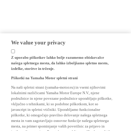
We value your privacy
Z uporabo piškotkov lahko bolje razumemo obiskovalce
našega spletnega mesta, da lahko izboljšamo spletno mesto,
izdelke, storitve in trženje.
Piškotki na Yamaha Motor spletni strani
Na naši spletni strani (yamaha-motor.eu) in vsemi njihovimi
lokalnimi različicami Yamaha Motor Europe N.V., njene
podružnice in njene povezane podružnice uporabljajo piškotke,
vključno s tehnikami, ki so podobne piškotkom, kot so
javascript in spletni vtičniki. Uporabljamo funkcionalne
piškotke, ki omogočajo pravilno delovanje našega spletnega
mesta in vam zagotavljajo osnovne funkcije našega spletnega
mesta, na primer spominjanje vaših poverilnic za prijavo in
jezikovnih nastavitev. Prav tako uporabljamo piškotke analitike