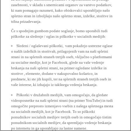
zasebnosti, v skladu s smernicami organov za varstvo podatkov,
ki nam pomagajo razumeti, kako obiskovalci uporabljajo našo
spletno stran in izboljšajo našo spletno stran, izdelke, storitve in
tržna prizadevanja.
Če s spodnjim gumbom podate soglasje, bomo uporabili tudi
piškotke za sledenje / oglas in piškotke v socialnih medijih:
Sledeni / oglaševani piškotki, vam pokažejo ustrezne oglase
o naših izdelkih in storitvah, prilagojenih vam na naši spletni
strani in na spletnih straneh tretjih oseb, vključno s platformami
za socialne medije, kot je Facebook, glede na vaše vedenje
brskanja na naši spletni strani, na primer ogledane izdelke in
storitve , elemente, dodane v nakupovalno košarico, in
predmete, ki ste jih kupili, ter na spletnih straneh tretjih oseb in
vaše interese, ki izhajajo iz takšnega vedenja brskanja.
Piškotki v družabnih medijih, vam omogočajo, da gledate
videoposnetke na naši spletni strani (na primer YouTube) in tudi
omogočite preprosto izmenjavo vsebin z našega spletnega mesta
na socialnih medijih, kot je Facebook. To so piškotki
ponudnikov socialnih medijev tretjih oseb in omogočajo tistim
ponudnikom socialnih medijev, da spremljajo vedenje brskanja
po internetu in ga uporabljajo za lastne namene.