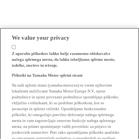
We value your privacy
Z uporabo piškotkov lahko bolje razumemo obiskovalce
našega spletnega mesta, da lahko izboljšamo spletno mesto,
izdelke, storitve in trženje.
Piškotki na Yamaha Motor spletni strani
Na naši spletni strani (yamaha-motor.eu) in vsemi njihovimi
lokalnimi različicami Yamaha Motor Europe N.V., njene
podružnice in njene povezane podružnice uporabljajo piškotke,
vključno s tehnikami, ki so podobne piškotkom, kot so
javascript in spletni vtičniki. Uporabljamo funkcionalne
piškotke, ki omogočajo pravilno delovanje našega spletnega
mesta in vam zagotavljajo osnovne funkcije našega spletnega
mesta, na primer spominjanje vaših poverilnic za prijavo in
jezikovnih nastavitev. Prav tako uporabljamo piškotke analitike
za ustvarjanje statističnih podatkov o uporabnikih na podlagi