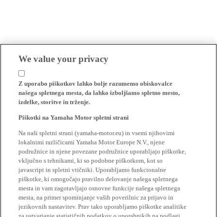
We value your privacy
Z uporabo piškotkov lahko bolje razumemo obiskovalce
našega spletnega mesta, da lahko izboljšamo spletno mesto,
izdelke, storitve in trženje.
Piškotki na Yamaha Motor spletni strani
Na naši spletni strani (yamaha-motor.eu) in vsemi njihovimi
lokalnimi različicami Yamaha Motor Europe N.V., njene
podružnice in njene povezane podružnice uporabljajo piškotke,
vključno s tehnikami, ki so podobne piškotkom, kot so
javascript in spletni vtičniki. Uporabljamo funkcionalne
piškotke, ki omogočajo pravilno delovanje našega spletnega
mesta in vam zagotavljajo osnovne funkcije našega spletnega
mesta, na primer spominjanje vaših poverilnic za prijavo in
jezikovnih nastavitev. Prav tako uporabljamo piškotke analitike
za ustvarjanje statističnih podatkov o uporabnikih na podlagi