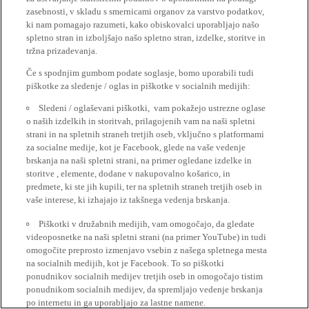
zasebnosti, v skladu s smernicami organov za varstvo podatkov,
ki nam pomagajo razumeti, kako obiskovalci uporabljajo našo
spletno stran in izboljšajo našo spletno stran, izdelke, storitve in
tržna prizadevanja.
Če s spodnjim gumbom podate soglasje, bomo uporabili tudi
piškotke za sledenje / oglas in piškotke v socialnih medijih:
Sledeni / oglaševani piškotki, vam pokažejo ustrezne oglase
o naših izdelkih in storitvah, prilagojenih vam na naši spletni
strani in na spletnih straneh tretjih oseb, vključno s platformami
za socialne medije, kot je Facebook, glede na vaše vedenje
brskanja na naši spletni strani, na primer ogledane izdelke in
storitve , elemente, dodane v nakupovalno košarico, in
predmete, ki ste jih kupili, ter na spletnih straneh tretjih oseb in
vaše interese, ki izhajajo iz takšnega vedenja brskanja.
Piškotki v družabnih medijih, vam omogočajo, da gledate
videoposnetke na naši spletni strani (na primer YouTube) in tudi
omogočite preprosto izmenjavo vsebin z našega spletnega mesta
na socialnih medijih, kot je Facebook. To so piškotki
ponudnikov socialnih medijev tretjih oseb in omogočajo tistim
ponudnikom socialnih medijev, da spremljajo vedenje brskanja
po internetu in ga uporabljajo za lastne namene.