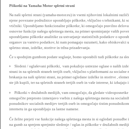
Piškotki na Yamaha Motor spletni strani
Na naši spletni strani (yamaha-motor.eu) in vsemi njihovimi lokalnimi razl
njene povezane podružnice uporabljajo piškotke, vključno s tehnikami, ki so
vtičniki. Uporabljamo funkcionalne piškotke, ki omogočajo pravilno delova
osnovne funkcije našega spletnega mesta, na primer spominjanje vaših poveril
uporabljamo piškotke analitike za ustvarjanje statističnih podatkov o upora
organov za varstvo podatkov, ki nam pomagajo razumeti, kako obiskovalci up
spletno stran, izdelke, storitve in tržna prizadevanja.
Če s spodnjim gumbom podate soglasje, bomo uporabili tudi piškotke za slede
Sledeni / oglaševani piškotki, vam pokažejo ustrezne oglase o naših izdel
strani in na spletnih straneh tretjih oseb, vključno s platformami za socialne
brskanja na naši spletni strani, na primer ogledane izdelke in storitve , ele
ste jih kupili, ter na spletnih straneh tretjih oseb in vaše interese, ki izhajaj
Piškotki v družabnih medijih, vam omogočajo, da gledate videoposnetke n
omogočite preprosto izmenjavo vsebin z našega spletnega mesta na socialnih
ponudnikov socialnih medijev tretjih oseb in omogočajo tistim ponudnikom 
internetu in ga uporabljajo za lastne namene.
Če želite prejeti vse funkcije našega spletnega mesta in si ogledati ponudbe 
na gumb za sprejem sprejmite sledenje / oglas in piškotke v družabnih medijih.