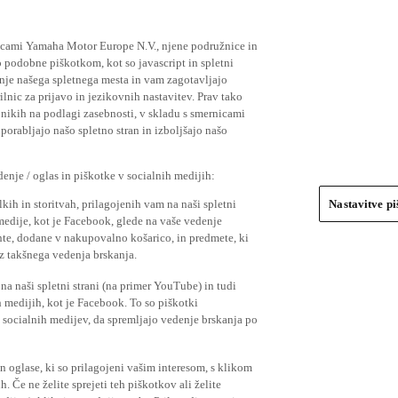
ičicami Yamaha Motor Europe N.V., njene podružnice in
 podobne piškotkom, kot so javascript in spletni
nje našega spletnega mesta in vam zagotavljajo
nic za prijavo in jezikovnih nastavitev. Prav tako
bnikih na podlagi zasebnosti, v skladu s smernicami
orabljajo našo spletno stran in izboljšajo našo
nje / oglas in piškotke v socialnih medijih:
kih in storitvah, prilagojenih vam na naši spletni
Nastavitve p
 medije, kot je Facebook, glede na vaše vedenje
mente, dodane v nakupovalno košarico, in predmete, ki
o iz takšnega vedenja brskanja.
a naši spletni strani (na primer YouTube) in tudi
 medijih, kot je Facebook. To so piškotki
socialnih medijev, da spremljajo vedenje brskanja po
in oglase, ki so prilagojeni vašim interesom, s klikom
 Če ne želite sprejeti teh piškotkov ali želite