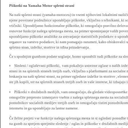
Piškotki na Yamaha Motor spletni strani
Na naši spletni strani (yamaha-motor.eu) in vsemi njihovimi lokalnimi razl
njene povezane podružnice uporabljajo piškotke, vključno s tehnikami, ki so
vtičniki. Uporabljamo funkcionalne piškotke, ki omogočajo pravilno delova
osnovne funkcije našega spletnega mesta, na primer spominjanje vaših poveril
uporabljamo piškotke analitike za ustvarjanje statističnih podatkov o upora
organov za varstvo podatkov, ki nam pomagajo razumeti, kako obiskovalci up
spletno stran, izdelke, storitve in tržna prizadevanja.
Če s spodnjim gumbom podate soglasje, bomo uporabili tudi piškotke za slede
Sledeni / oglaševani piškotki, vam pokažejo ustrezne oglase o naših izdel
strani in na spletnih straneh tretjih oseb, vključno s platformami za socialne
brskanja na naši spletni strani, na primer ogledane izdelke in storitve , ele
ste jih kupili, ter na spletnih straneh tretjih oseb in vaše interese, ki izhajaj
Piškotki v družabnih medijih, vam omogočajo, da gledate videoposnetke n
omogočite preprosto izmenjavo vsebin z našega spletnega mesta na socialnih
ponudnikov socialnih medijev tretjih oseb in omogočajo tistim ponudnikom 
internetu in ga uporabljajo za lastne namene.
Če želite prejeti vse funkcije našega spletnega mesta in si ogledati ponudbe 
na gumb za sprejem sprejmite sledenje / oglas in piškotke v družabnih medijih.