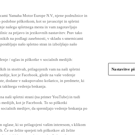
ičicami Yamaha Motor Europe N.V., njene podružnice in
 podobne piškotkom, kot so javascript in spletni
nje našega spletnega mesta in vam zagotavljajo
nic za prijavo in jezikovnih nastavitev. Prav tako
bnikih na podlagi zasebnosti, v skladu s smernicami
orabljajo našo spletno stran in izboljšajo našo
nje / oglas in piškotke v socialnih medijih:
kih in storitvah, prilagojenih vam na naši spletni
Nastavitve p
 medije, kot je Facebook, glede na vaše vedenje
mente, dodane v nakupovalno košarico, in predmete, ki
o iz takšnega vedenja brskanja.
a naši spletni strani (na primer YouTube) in tudi
 medijih, kot je Facebook. To so piškotki
socialnih medijev, da spremljajo vedenje brskanja po
in oglase, ki so prilagojeni vašim interesom, s klikom
 Če ne želite sprejeti teh piškotkov ali želite