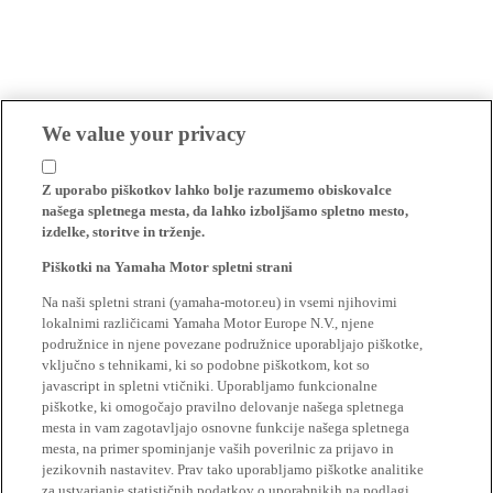
We value your privacy
Z uporabo piškotkov lahko bolje razumemo obiskovalce
našega spletnega mesta, da lahko izboljšamo spletno mesto,
izdelke, storitve in trženje.
Piškotki na Yamaha Motor spletni strani
Na naši spletni strani (yamaha-motor.eu) in vsemi njihovimi
lokalnimi različicami Yamaha Motor Europe N.V., njene
podružnice in njene povezane podružnice uporabljajo piškotke,
vključno s tehnikami, ki so podobne piškotkom, kot so
javascript in spletni vtičniki. Uporabljamo funkcionalne
piškotke, ki omogočajo pravilno delovanje našega spletnega
mesta in vam zagotavljajo osnovne funkcije našega spletnega
mesta, na primer spominjanje vaših poverilnic za prijavo in
jezikovnih nastavitev. Prav tako uporabljamo piškotke analitike
za ustvarjanje statističnih podatkov o uporabnikih na podlagi