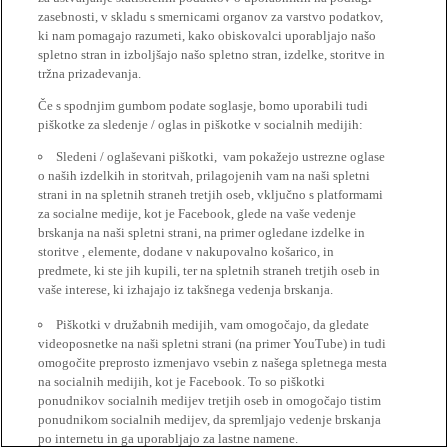
zasebnosti, v skladu s smernicami organov za varstvo podatkov,
ki nam pomagajo razumeti, kako obiskovalci uporabljajo našo
spletno stran in izboljšajo našo spletno stran, izdelke, storitve in
tržna prizadevanja.
Če s spodnjim gumbom podate soglasje, bomo uporabili tudi
piškotke za sledenje / oglas in piškotke v socialnih medijih:
Sledeni / oglaševani piškotki, vam pokažejo ustrezne oglase
o naših izdelkih in storitvah, prilagojenih vam na naši spletni
strani in na spletnih straneh tretjih oseb, vključno s platformami
za socialne medije, kot je Facebook, glede na vaše vedenje
brskanja na naši spletni strani, na primer ogledane izdelke in
storitve , elemente, dodane v nakupovalno košarico, in
predmete, ki ste jih kupili, ter na spletnih straneh tretjih oseb in
vaše interese, ki izhajajo iz takšnega vedenja brskanja.
Piškotki v družabnih medijih, vam omogočajo, da gledate
videoposnetke na naši spletni strani (na primer YouTube) in tudi
omogočite preprosto izmenjavo vsebin z našega spletnega mesta
na socialnih medijih, kot je Facebook. To so piškotki
ponudnikov socialnih medijev tretjih oseb in omogočajo tistim
ponudnikom socialnih medijev, da spremljajo vedenje brskanja
po internetu in ga uporabljajo za lastne namene.