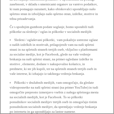
zasebnosti, v skladu s smernicami organov za varstvo podatkov,
ki nam pomagajo razumeti, kako obiskovalci uporabljajo našo
spletno stran in izboljšajo našo spletno stran, izdelke, storitve in
tržna prizadevanja.
Če s spodnjim gumbom podate soglasje, bomo uporabili tudi
piškotke za sledenje / oglas in piškotke v socialnih medijih:
Sledeni / oglaševani piškotki, vam pokažejo ustrezne oglase
o naših izdelkih in storitvah, prilagojenih vam na naši spletni
strani in na spletnih straneh tretjih oseb, vključno s platformami
za socialne medije, kot je Facebook, glede na vaše vedenje
brskanja na naši spletni strani, na primer ogledane izdelke in
storitve , elemente, dodane v nakupovalno košarico, in
predmete, ki ste jih kupili, ter na spletnih straneh tretjih oseb in
vaše interese, ki izhajajo iz takšnega vedenja brskanja.
Piškotki v družabnih medijih, vam omogočajo, da gledate
videoposnetke na naši spletni strani (na primer YouTube) in tudi
omogočite preprosto izmenjavo vsebin z našega spletnega mesta
na socialnih medijih, kot je Facebook. To so piškotki
ponudnikov socialnih medijev tretjih oseb in omogočajo tistim
ponudnikom socialnih medijev, da spremljajo vedenje brskanja
po internetu in ga uporabljajo za lastne namene.