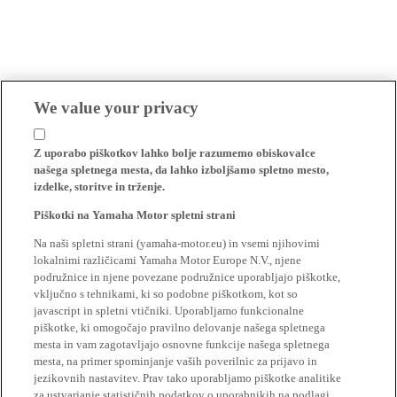
We value your privacy
Z uporabo piškotkov lahko bolje razumemo obiskovalce
našega spletnega mesta, da lahko izboljšamo spletno mesto,
izdelke, storitve in trženje.
Piškotki na Yamaha Motor spletni strani
Na naši spletni strani (yamaha-motor.eu) in vsemi njihovimi
lokalnimi različicami Yamaha Motor Europe N.V., njene
podružnice in njene povezane podružnice uporabljajo piškotke,
vključno s tehnikami, ki so podobne piškotkom, kot so
javascript in spletni vtičniki. Uporabljamo funkcionalne
piškotke, ki omogočajo pravilno delovanje našega spletnega
mesta in vam zagotavljajo osnovne funkcije našega spletnega
mesta, na primer spominjanje vaših poverilnic za prijavo in
jezikovnih nastavitev. Prav tako uporabljamo piškotke analitike
za ustvarjanje statističnih podatkov o uporabnikih na podlagi