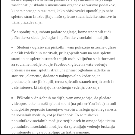
zasebnosti, v skladu s smernicami organov za varstvo podatkov,
ki nam pomagajo razumeti, kako obiskovalci uporabljajo našo
spletno stran in izboljšajo našo spletno stran, izdelke, storitve in
tržna prizadevanja.
Če s spodnjim gumbom podate soglasje, bomo uporabili tudi
piškotke za sledenje / oglas in piškotke v socialnih medijih:
Sledeni / oglaševani piškotki, vam pokažejo ustrezne oglase
o naših izdelkih in storitvah, prilagojenih vam na naši spletni
strani in na spletnih straneh tretjih oseb, vključno s platformami
za socialne medije, kot je Facebook, glede na vaše vedenje
brskanja na naši spletni strani, na primer ogledane izdelke in
storitve , elemente, dodane v nakupovalno košarico, in
predmete, ki ste jih kupili, ter na spletnih straneh tretjih oseb in
vaše interese, ki izhajajo iz takšnega vedenja brskanja.
Piškotki v družabnih medijih, vam omogočajo, da gledate
videoposnetke na naši spletni strani (na primer YouTube) in tudi
omogočite preprosto izmenjavo vsebin z našega spletnega mesta
na socialnih medijih, kot je Facebook. To so piškotki
ponudnikov socialnih medijev tretjih oseb in omogočajo tistim
ponudnikom socialnih medijev, da spremljajo vedenje brskanja
po internetu in ga uporabljajo za lastne namene.