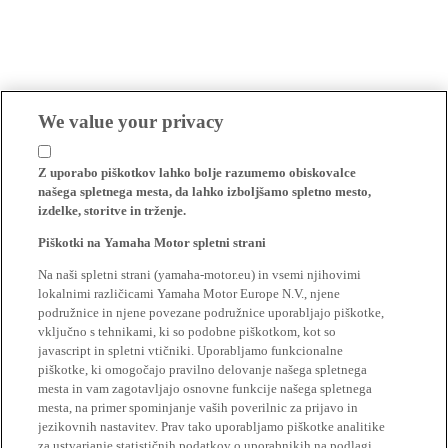
We value your privacy
Z uporabo piškotkov lahko bolje razumemo obiskovalce
našega spletnega mesta, da lahko izboljšamo spletno mesto,
izdelke, storitve in trženje.
Piškotki na Yamaha Motor spletni strani
Na naši spletni strani (yamaha-motor.eu) in vsemi njihovimi
lokalnimi različicami Yamaha Motor Europe N.V., njene
podružnice in njene povezane podružnice uporabljajo piškotke,
vključno s tehnikami, ki so podobne piškotkom, kot so
javascript in spletni vtičniki. Uporabljamo funkcionalne
piškotke, ki omogočajo pravilno delovanje našega spletnega
mesta in vam zagotavljajo osnovne funkcije našega spletnega
mesta, na primer spominjanje vaših poverilnic za prijavo in
jezikovnih nastavitev. Prav tako uporabljamo piškotke analitike
za ustvarjanje statističnih podatkov o uporabnikih na podlagi