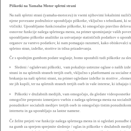
Piškotki na Yamaha Motor spletni strani
Na naši spletni strani (yamaha-motor.eu) in vsemi njihovimi lokalnimi razl
njene povezane podružnice uporabljajo piškotke, vključno s tehnikami, ki so
vtičniki. Uporabljamo funkcionalne piškotke, ki omogočajo pravilno delova
osnovne funkcije našega spletnega mesta, na primer spominjanje vaših poveril
uporabljamo piškotke analitike za ustvarjanje statističnih podatkov o upora
organov za varstvo podatkov, ki nam pomagajo razumeti, kako obiskovalci up
spletno stran, izdelke, storitve in tržna prizadevanja.
Če s spodnjim gumbom podate soglasje, bomo uporabili tudi piškotke za slede
Sledeni / oglaševani piškotki, vam pokažejo ustrezne oglase o naših izdel
strani in na spletnih straneh tretjih oseb, vključno s platformami za socialne
brskanja na naši spletni strani, na primer ogledane izdelke in storitve , ele
ste jih kupili, ter na spletnih straneh tretjih oseb in vaše interese, ki izhajaj
Piškotki v družabnih medijih, vam omogočajo, da gledate videoposnetke n
omogočite preprosto izmenjavo vsebin z našega spletnega mesta na socialnih
ponudnikov socialnih medijev tretjih oseb in omogočajo tistim ponudnikom 
internetu in ga uporabljajo za lastne namene.
Če želite prejeti vse funkcije našega spletnega mesta in si ogledati ponudbe 
na gumb za sprejem sprejmite sledenje / oglas in piškotke v družabnih medijih.