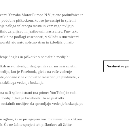
ičicami Yamaha Motor Europe N.V., njene podružnice in
 podobne piškotkom, kot so javascript in spletni
nje našega spletnega mesta in vam zagotavljajo
nic za prijavo in jezikovnih nastavitev. Prav tako
bnikih na podlagi zasebnosti, v skladu s smernicami
orabljajo našo spletno stran in izboljšajo našo
nje / oglas in piškotke v socialnih medijih:
kih in storitvah, prilagojenih vam na naši spletni
Nastavitve p
 medije, kot je Facebook, glede na vaše vedenje
mente, dodane v nakupovalno košarico, in predmete, ki
o iz takšnega vedenja brskanja.
a naši spletni strani (na primer YouTube) in tudi
 medijih, kot je Facebook. To so piškotki
socialnih medijev, da spremljajo vedenje brskanja po
in oglase, ki so prilagojeni vašim interesom, s klikom
 Če ne želite sprejeti teh piškotkov ali želite