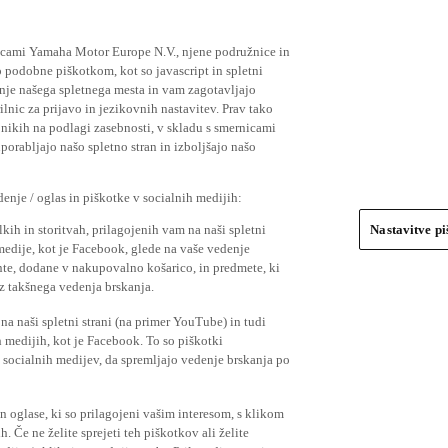
ičicami Yamaha Motor Europe N.V., njene podružnice in
 podobne piškotkom, kot so javascript in spletni
nje našega spletnega mesta in vam zagotavljajo
nic za prijavo in jezikovnih nastavitev. Prav tako
bnikih na podlagi zasebnosti, v skladu s smernicami
orabljajo našo spletno stran in izboljšajo našo
nje / oglas in piškotke v socialnih medijih:
kih in storitvah, prilagojenih vam na naši spletni
Nastavitve p
 medije, kot je Facebook, glede na vaše vedenje
mente, dodane v nakupovalno košarico, in predmete, ki
o iz takšnega vedenja brskanja.
a naši spletni strani (na primer YouTube) in tudi
 medijih, kot je Facebook. To so piškotki
socialnih medijev, da spremljajo vedenje brskanja po
in oglase, ki so prilagojeni vašim interesom, s klikom
 Če ne želite sprejeti teh piškotkov ali želite