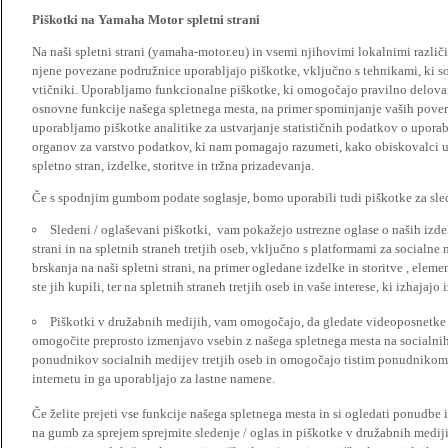
Piškotki na Yamaha Motor spletni strani
Na naši spletni strani (yamaha-motor.eu) in vsemi njihovimi lokalnimi razl
njene povezane podružnice uporabljajo piškotke, vključno s tehnikami, ki so
vtičniki. Uporabljamo funkcionalne piškotke, ki omogočajo pravilno delova
osnovne funkcije našega spletnega mesta, na primer spominjanje vaših poveril
uporabljamo piškotke analitike za ustvarjanje statističnih podatkov o upora
organov za varstvo podatkov, ki nam pomagajo razumeti, kako obiskovalci up
spletno stran, izdelke, storitve in tržna prizadevanja.
Če s spodnjim gumbom podate soglasje, bomo uporabili tudi piškotke za slede
Sledeni / oglaševani piškotki, vam pokažejo ustrezne oglase o naših izdel
strani in na spletnih straneh tretjih oseb, vključno s platformami za socialne
brskanja na naši spletni strani, na primer ogledane izdelke in storitve , ele
ste jih kupili, ter na spletnih straneh tretjih oseb in vaše interese, ki izhajaj
Piškotki v družabnih medijih, vam omogočajo, da gledate videoposnetke n
omogočite preprosto izmenjavo vsebin z našega spletnega mesta na socialnih
ponudnikov socialnih medijev tretjih oseb in omogočajo tistim ponudnikom 
internetu in ga uporabljajo za lastne namene.
Če želite prejeti vse funkcije našega spletnega mesta in si ogledati ponudbe 
na gumb za sprejem sprejmite sledenje / oglas in piškotke v družabnih medijih.