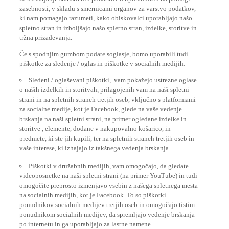
zasebnosti, v skladu s smernicami organov za varstvo podatkov,
ki nam pomagajo razumeti, kako obiskovalci uporabljajo našo
spletno stran in izboljšajo našo spletno stran, izdelke, storitve in
tržna prizadevanja.
Če s spodnjim gumbom podate soglasje, bomo uporabili tudi
piškotke za sledenje / oglas in piškotke v socialnih medijih:
Sledeni / oglaševani piškotki, vam pokažejo ustrezne oglase
o naših izdelkih in storitvah, prilagojenih vam na naši spletni
strani in na spletnih straneh tretjih oseb, vključno s platformami
za socialne medije, kot je Facebook, glede na vaše vedenje
brskanja na naši spletni strani, na primer ogledane izdelke in
storitve , elemente, dodane v nakupovalno košarico, in
predmete, ki ste jih kupili, ter na spletnih straneh tretjih oseb in
vaše interese, ki izhajajo iz takšnega vedenja brskanja.
Piškotki v družabnih medijih, vam omogočajo, da gledate
videoposnetke na naši spletni strani (na primer YouTube) in tudi
omogočite preprosto izmenjavo vsebin z našega spletnega mesta
na socialnih medijih, kot je Facebook. To so piškotki
ponudnikov socialnih medijev tretjih oseb in omogočajo tistim
ponudnikom socialnih medijev, da spremljajo vedenje brskanja
po internetu in ga uporabljajo za lastne namene.