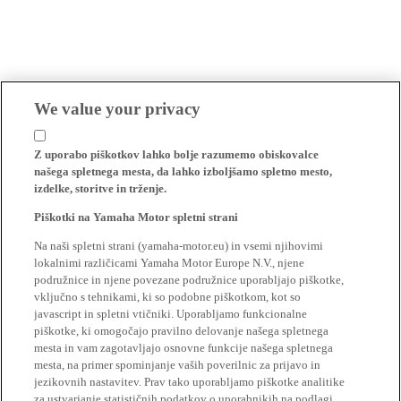
We value your privacy
Z uporabo piškotkov lahko bolje razumemo obiskovalce
našega spletnega mesta, da lahko izboljšamo spletno mesto,
izdelke, storitve in trženje.
Piškotki na Yamaha Motor spletni strani
Na naši spletni strani (yamaha-motor.eu) in vsemi njihovimi
lokalnimi različicami Yamaha Motor Europe N.V., njene
podružnice in njene povezane podružnice uporabljajo piškotke,
vključno s tehnikami, ki so podobne piškotkom, kot so
javascript in spletni vtičniki. Uporabljamo funkcionalne
piškotke, ki omogočajo pravilno delovanje našega spletnega
mesta in vam zagotavljajo osnovne funkcije našega spletnega
mesta, na primer spominjanje vaših poverilnic za prijavo in
jezikovnih nastavitev. Prav tako uporabljamo piškotke analitike
za ustvarjanje statističnih podatkov o uporabnikih na podlagi