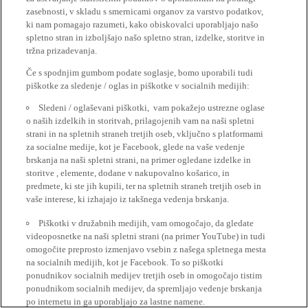
zasebnosti, v skladu s smernicami organov za varstvo podatkov,
ki nam pomagajo razumeti, kako obiskovalci uporabljajo našo
spletno stran in izboljšajo našo spletno stran, izdelke, storitve in
tržna prizadevanja.
Če s spodnjim gumbom podate soglasje, bomo uporabili tudi
piškotke za sledenje / oglas in piškotke v socialnih medijih:
Sledeni / oglaševani piškotki, vam pokažejo ustrezne oglase
o naših izdelkih in storitvah, prilagojenih vam na naši spletni
strani in na spletnih straneh tretjih oseb, vključno s platformami
za socialne medije, kot je Facebook, glede na vaše vedenje
brskanja na naši spletni strani, na primer ogledane izdelke in
storitve , elemente, dodane v nakupovalno košarico, in
predmete, ki ste jih kupili, ter na spletnih straneh tretjih oseb in
vaše interese, ki izhajajo iz takšnega vedenja brskanja.
Piškotki v družabnih medijih, vam omogočajo, da gledate
videoposnetke na naši spletni strani (na primer YouTube) in tudi
omogočite preprosto izmenjavo vsebin z našega spletnega mesta
na socialnih medijih, kot je Facebook. To so piškotki
ponudnikov socialnih medijev tretjih oseb in omogočajo tistim
ponudnikom socialnih medijev, da spremljajo vedenje brskanja
po internetu in ga uporabljajo za lastne namene.