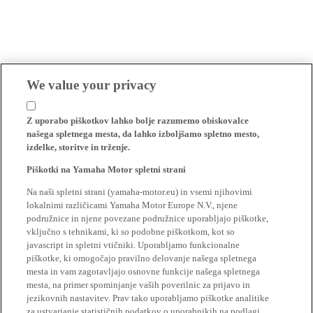
We value your privacy
Z uporabo piškotkov lahko bolje razumemo obiskovalce
našega spletnega mesta, da lahko izboljšamo spletno mesto,
izdelke, storitve in trženje.
Piškotki na Yamaha Motor spletni strani
Na naši spletni strani (yamaha-motor.eu) in vsemi njihovimi
lokalnimi različicami Yamaha Motor Europe N.V., njene
podružnice in njene povezane podružnice uporabljajo piškotke,
vključno s tehnikami, ki so podobne piškotkom, kot so
javascript in spletni vtičniki. Uporabljamo funkcionalne
piškotke, ki omogočajo pravilno delovanje našega spletnega
mesta in vam zagotavljajo osnovne funkcije našega spletnega
mesta, na primer spominjanje vaših poverilnic za prijavo in
jezikovnih nastavitev. Prav tako uporabljamo piškotke analitike
za ustvarjanje statističnih podatkov o uporabnikih na podlagi