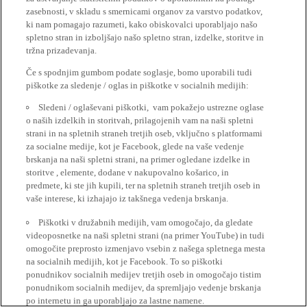
zasebnosti, v skladu s smernicami organov za varstvo podatkov,
ki nam pomagajo razumeti, kako obiskovalci uporabljajo našo
spletno stran in izboljšajo našo spletno stran, izdelke, storitve in
tržna prizadevanja.
Če s spodnjim gumbom podate soglasje, bomo uporabili tudi
piškotke za sledenje / oglas in piškotke v socialnih medijih:
Sledeni / oglaševani piškotki, vam pokažejo ustrezne oglase
o naših izdelkih in storitvah, prilagojenih vam na naši spletni
strani in na spletnih straneh tretjih oseb, vključno s platformami
za socialne medije, kot je Facebook, glede na vaše vedenje
brskanja na naši spletni strani, na primer ogledane izdelke in
storitve , elemente, dodane v nakupovalno košarico, in
predmete, ki ste jih kupili, ter na spletnih straneh tretjih oseb in
vaše interese, ki izhajajo iz takšnega vedenja brskanja.
Piškotki v družabnih medijih, vam omogočajo, da gledate
videoposnetke na naši spletni strani (na primer YouTube) in tudi
omogočite preprosto izmenjavo vsebin z našega spletnega mesta
na socialnih medijih, kot je Facebook. To so piškotki
ponudnikov socialnih medijev tretjih oseb in omogočajo tistim
ponudnikom socialnih medijev, da spremljajo vedenje brskanja
po internetu in ga uporabljajo za lastne namene.