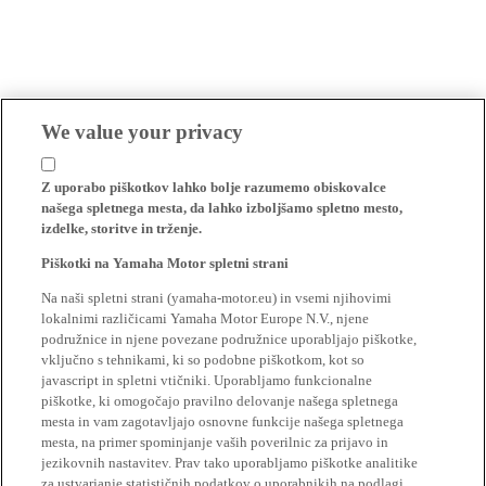
We value your privacy
Z uporabo piškotkov lahko bolje razumemo obiskovalce
našega spletnega mesta, da lahko izboljšamo spletno mesto,
izdelke, storitve in trženje.
Piškotki na Yamaha Motor spletni strani
Na naši spletni strani (yamaha-motor.eu) in vsemi njihovimi
lokalnimi različicami Yamaha Motor Europe N.V., njene
podružnice in njene povezane podružnice uporabljajo piškotke,
vključno s tehnikami, ki so podobne piškotkom, kot so
javascript in spletni vtičniki. Uporabljamo funkcionalne
piškotke, ki omogočajo pravilno delovanje našega spletnega
mesta in vam zagotavljajo osnovne funkcije našega spletnega
mesta, na primer spominjanje vaših poverilnic za prijavo in
jezikovnih nastavitev. Prav tako uporabljamo piškotke analitike
za ustvarjanje statističnih podatkov o uporabnikih na podlagi