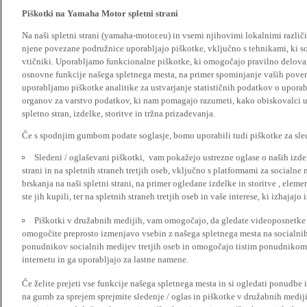
Piškotki na Yamaha Motor spletni strani
Na naši spletni strani (yamaha-motor.eu) in vsemi njihovimi lokalnimi razl
njene povezane podružnice uporabljajo piškotke, vključno s tehnikami, ki so
vtičniki. Uporabljamo funkcionalne piškotke, ki omogočajo pravilno delova
osnovne funkcije našega spletnega mesta, na primer spominjanje vaših poveril
uporabljamo piškotke analitike za ustvarjanje statističnih podatkov o upora
organov za varstvo podatkov, ki nam pomagajo razumeti, kako obiskovalci up
spletno stran, izdelke, storitve in tržna prizadevanja.
Če s spodnjim gumbom podate soglasje, bomo uporabili tudi piškotke za slede
Sledeni / oglaševani piškotki, vam pokažejo ustrezne oglase o naših izdel
strani in na spletnih straneh tretjih oseb, vključno s platformami za socialne
brskanja na naši spletni strani, na primer ogledane izdelke in storitve , ele
ste jih kupili, ter na spletnih straneh tretjih oseb in vaše interese, ki izhajaj
Piškotki v družabnih medijih, vam omogočajo, da gledate videoposnetke n
omogočite preprosto izmenjavo vsebin z našega spletnega mesta na socialnih
ponudnikov socialnih medijev tretjih oseb in omogočajo tistim ponudnikom 
internetu in ga uporabljajo za lastne namene.
Če želite prejeti vse funkcije našega spletnega mesta in si ogledati ponudbe 
na gumb za sprejem sprejmite sledenje / oglas in piškotke v družabnih medijih.