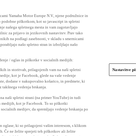
ičicami Yamaha Motor Europe N.V., njene podružnice in
 podobne piškotkom, kot so javascript in spletni
nje našega spletnega mesta in vam zagotavljajo
nic za prijavo in jezikovnih nastavitev. Prav tako
bnikih na podlagi zasebnosti, v skladu s smernicami
orabljajo našo spletno stran in izboljšajo našo
nje / oglas in piškotke v socialnih medijih:
kih in storitvah, prilagojenih vam na naši spletni
Nastavitve p
 medije, kot je Facebook, glede na vaše vedenje
mente, dodane v nakupovalno košarico, in predmete, ki
o iz takšnega vedenja brskanja.
a naši spletni strani (na primer YouTube) in tudi
 medijih, kot je Facebook. To so piškotki
socialnih medijev, da spremljajo vedenje brskanja po
in oglase, ki so prilagojeni vašim interesom, s klikom
 Če ne želite sprejeti teh piškotkov ali želite