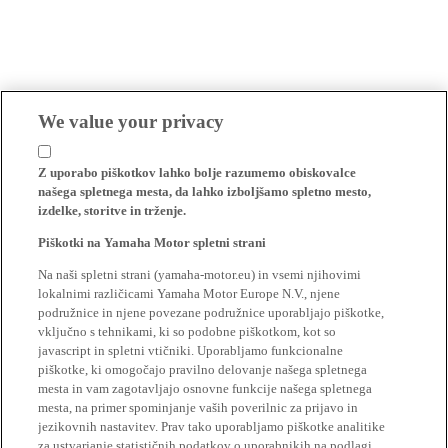
We value your privacy
Z uporabo piškotkov lahko bolje razumemo obiskovalce
našega spletnega mesta, da lahko izboljšamo spletno mesto,
izdelke, storitve in trženje.
Piškotki na Yamaha Motor spletni strani
Na naši spletni strani (yamaha-motor.eu) in vsemi njihovimi
lokalnimi različicami Yamaha Motor Europe N.V., njene
podružnice in njene povezane podružnice uporabljajo piškotke,
vključno s tehnikami, ki so podobne piškotkom, kot so
javascript in spletni vtičniki. Uporabljamo funkcionalne
piškotke, ki omogočajo pravilno delovanje našega spletnega
mesta in vam zagotavljajo osnovne funkcije našega spletnega
mesta, na primer spominjanje vaših poverilnic za prijavo in
jezikovnih nastavitev. Prav tako uporabljamo piškotke analitike
za ustvarjanje statističnih podatkov o uporabnikih na podlagi