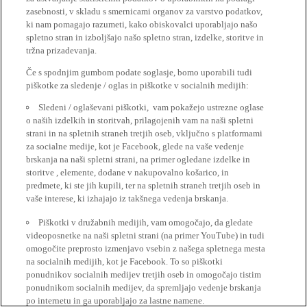
zasebnosti, v skladu s smernicami organov za varstvo podatkov,
ki nam pomagajo razumeti, kako obiskovalci uporabljajo našo
spletno stran in izboljšajo našo spletno stran, izdelke, storitve in
tržna prizadevanja.
Če s spodnjim gumbom podate soglasje, bomo uporabili tudi
piškotke za sledenje / oglas in piškotke v socialnih medijih:
Sledeni / oglaševani piškotki, vam pokažejo ustrezne oglase
o naših izdelkih in storitvah, prilagojenih vam na naši spletni
strani in na spletnih straneh tretjih oseb, vključno s platformami
za socialne medije, kot je Facebook, glede na vaše vedenje
brskanja na naši spletni strani, na primer ogledane izdelke in
storitve , elemente, dodane v nakupovalno košarico, in
predmete, ki ste jih kupili, ter na spletnih straneh tretjih oseb in
vaše interese, ki izhajajo iz takšnega vedenja brskanja.
Piškotki v družabnih medijih, vam omogočajo, da gledate
videoposnetke na naši spletni strani (na primer YouTube) in tudi
omogočite preprosto izmenjavo vsebin z našega spletnega mesta
na socialnih medijih, kot je Facebook. To so piškotki
ponudnikov socialnih medijev tretjih oseb in omogočajo tistim
ponudnikom socialnih medijev, da spremljajo vedenje brskanja
po internetu in ga uporabljajo za lastne namene.