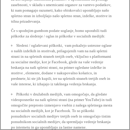
zasebnosti, v skladu s smernicami organov za varstvo podatkov,
ki nam pomagajo razumeti, kako obiskovalci uporabljajo našo
spletno stran in izboljšajo našo spletno stran, izdelke, storitve in
tržna prizadevanja.
Če s spodnjim gumbom podate soglasje, bomo uporabili tudi
piškotke za sledenje / oglas in piškotke v socialnih medijih:
Sledeni / oglaševani piškotki, vam pokažejo ustrezne oglase
o naših izdelkih in storitvah, prilagojenih vam na naši spletni
strani in na spletnih straneh tretjih oseb, vključno s platformami
za socialne medije, kot je Facebook, glede na vaše vedenje
brskanja na naši spletni strani, na primer ogledane izdelke in
storitve , elemente, dodane v nakupovalno košarico, in
predmete, ki ste jih kupili, ter na spletnih straneh tretjih oseb in
vaše interese, ki izhajajo iz takšnega vedenja brskanja.
Piškotki v družabnih medijih, vam omogočajo, da gledate
videoposnetke na naši spletni strani (na primer YouTube) in tudi
omogočite preprosto izmenjavo vsebin z našega spletnega mesta
na socialnih medijih, kot je Facebook. To so piškotki
ponudnikov socialnih medijev tretjih oseb in omogočajo tistim
ponudnikom socialnih medijev, da spremljajo vedenje brskanja
po internetu in ga uporabljajo za lastne namene.