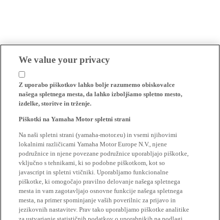
We value your privacy
Z uporabo piškotkov lahko bolje razumemo obiskovalce
našega spletnega mesta, da lahko izboljšamo spletno mesto,
izdelke, storitve in trženje.
Piškotki na Yamaha Motor spletni strani
Na naši spletni strani (yamaha-motor.eu) in vsemi njihovimi
lokalnimi različicami Yamaha Motor Europe N.V., njene
podružnice in njene povezane podružnice uporabljajo piškotke,
vključno s tehnikami, ki so podobne piškotkom, kot so
javascript in spletni vtičniki. Uporabljamo funkcionalne
piškotke, ki omogočajo pravilno delovanje našega spletnega
mesta in vam zagotavljajo osnovne funkcije našega spletnega
mesta, na primer spominjanje vaših poverilnic za prijavo in
jezikovnih nastavitev. Prav tako uporabljamo piškotke analitike
za ustvarjanje statističnih podatkov o uporabnikih na podlagi