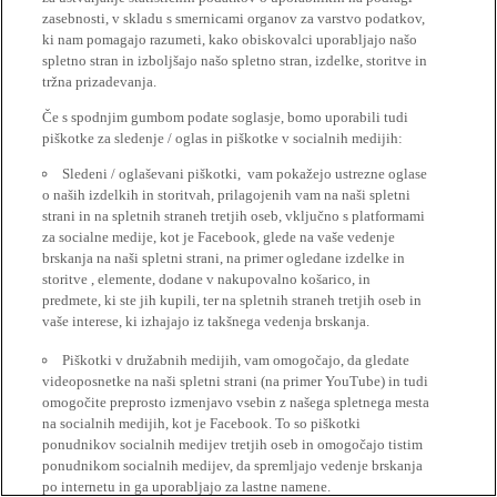
zasebnosti, v skladu s smernicami organov za varstvo podatkov,
ki nam pomagajo razumeti, kako obiskovalci uporabljajo našo
spletno stran in izboljšajo našo spletno stran, izdelke, storitve in
tržna prizadevanja.
Če s spodnjim gumbom podate soglasje, bomo uporabili tudi
piškotke za sledenje / oglas in piškotke v socialnih medijih:
Sledeni / oglaševani piškotki, vam pokažejo ustrezne oglase
o naših izdelkih in storitvah, prilagojenih vam na naši spletni
strani in na spletnih straneh tretjih oseb, vključno s platformami
za socialne medije, kot je Facebook, glede na vaše vedenje
brskanja na naši spletni strani, na primer ogledane izdelke in
storitve , elemente, dodane v nakupovalno košarico, in
predmete, ki ste jih kupili, ter na spletnih straneh tretjih oseb in
vaše interese, ki izhajajo iz takšnega vedenja brskanja.
Piškotki v družabnih medijih, vam omogočajo, da gledate
videoposnetke na naši spletni strani (na primer YouTube) in tudi
omogočite preprosto izmenjavo vsebin z našega spletnega mesta
na socialnih medijih, kot je Facebook. To so piškotki
ponudnikov socialnih medijev tretjih oseb in omogočajo tistim
ponudnikom socialnih medijev, da spremljajo vedenje brskanja
po internetu in ga uporabljajo za lastne namene.