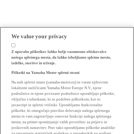
We value your privacy
Z uporabo piškotkov lahko bolje razumemo obiskovalce
našega spletnega mesta, da lahko izboljšamo spletno mesto,
izdelke, storitve in trženje.
Piškotki na Yamaha Motor spletni strani
Na naši spletni strani (yamaha-motor.eu) in vsemi njihovimi
lokalnimi različicami Yamaha Motor Europe N.V., njene
podružnice in njene povezane podružnice uporabljajo piškotke,
vključno s tehnikami, ki so podobne piškotkom, kot so
javascript in spletni vtičniki. Uporabljamo funkcionalne
piškotke, ki omogočajo pravilno delovanje našega spletnega
mesta in vam zagotavljajo osnovne funkcije našega spletnega
mesta, na primer spominjanje vaših poverilnic za prijavo in
jezikovnih nastavitev. Prav tako uporabljamo piškotke analitike
za ustvarjanje statističnih podatkov o uporabnikih na podlagi