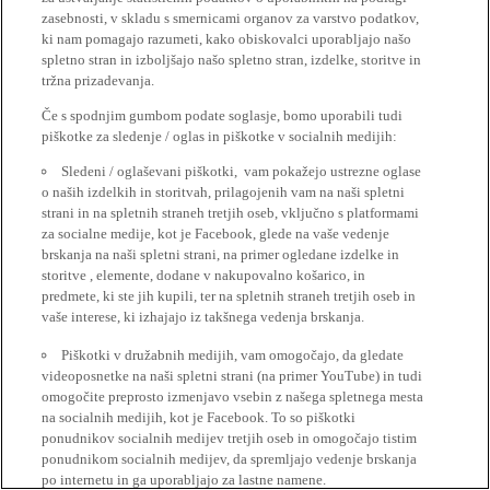
zasebnosti, v skladu s smernicami organov za varstvo podatkov,
ki nam pomagajo razumeti, kako obiskovalci uporabljajo našo
spletno stran in izboljšajo našo spletno stran, izdelke, storitve in
tržna prizadevanja.
Če s spodnjim gumbom podate soglasje, bomo uporabili tudi
piškotke za sledenje / oglas in piškotke v socialnih medijih:
Sledeni / oglaševani piškotki, vam pokažejo ustrezne oglase
o naših izdelkih in storitvah, prilagojenih vam na naši spletni
strani in na spletnih straneh tretjih oseb, vključno s platformami
za socialne medije, kot je Facebook, glede na vaše vedenje
brskanja na naši spletni strani, na primer ogledane izdelke in
storitve , elemente, dodane v nakupovalno košarico, in
predmete, ki ste jih kupili, ter na spletnih straneh tretjih oseb in
vaše interese, ki izhajajo iz takšnega vedenja brskanja.
Piškotki v družabnih medijih, vam omogočajo, da gledate
videoposnetke na naši spletni strani (na primer YouTube) in tudi
omogočite preprosto izmenjavo vsebin z našega spletnega mesta
na socialnih medijih, kot je Facebook. To so piškotki
ponudnikov socialnih medijev tretjih oseb in omogočajo tistim
ponudnikom socialnih medijev, da spremljajo vedenje brskanja
po internetu in ga uporabljajo za lastne namene.