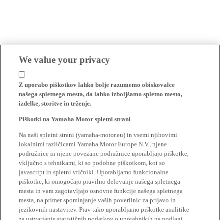
We value your privacy
Z uporabo piškotkov lahko bolje razumemo obiskovalce
našega spletnega mesta, da lahko izboljšamo spletno mesto,
izdelke, storitve in trženje.
Piškotki na Yamaha Motor spletni strani
Na naši spletni strani (yamaha-motor.eu) in vsemi njihovimi
lokalnimi različicami Yamaha Motor Europe N.V., njene
podružnice in njene povezane podružnice uporabljajo piškotke,
vključno s tehnikami, ki so podobne piškotkom, kot so
javascript in spletni vtičniki. Uporabljamo funkcionalne
piškotke, ki omogočajo pravilno delovanje našega spletnega
mesta in vam zagotavljajo osnovne funkcije našega spletnega
mesta, na primer spominjanje vaših poverilnic za prijavo in
jezikovnih nastavitev. Prav tako uporabljamo piškotke analitike
za ustvarjanje statističnih podatkov o uporabnikih na podlagi