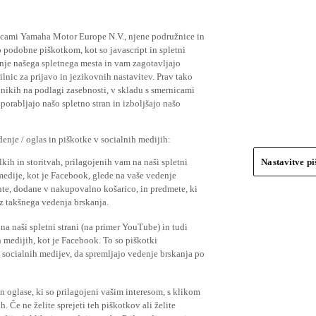
ičicami Yamaha Motor Europe N.V., njene podružnice in
 podobne piškotkom, kot so javascript in spletni
nje našega spletnega mesta in vam zagotavljajo
nic za prijavo in jezikovnih nastavitev. Prav tako
bnikih na podlagi zasebnosti, v skladu s smernicami
orabljajo našo spletno stran in izboljšajo našo
nje / oglas in piškotke v socialnih medijih:
kih in storitvah, prilagojenih vam na naši spletni
Nastavitve p
 medije, kot je Facebook, glede na vaše vedenje
mente, dodane v nakupovalno košarico, in predmete, ki
o iz takšnega vedenja brskanja.
a naši spletni strani (na primer YouTube) in tudi
 medijih, kot je Facebook. To so piškotki
socialnih medijev, da spremljajo vedenje brskanja po
in oglase, ki so prilagojeni vašim interesom, s klikom
 Če ne želite sprejeti teh piškotkov ali želite