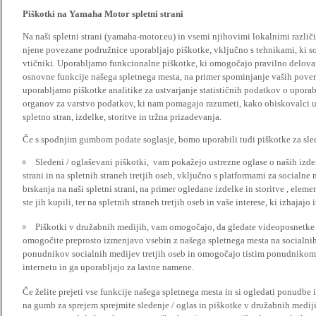
Piškotki na Yamaha Motor spletni strani
Na naši spletni strani (yamaha-motor.eu) in vsemi njihovimi lokalnimi razl
njene povezane podružnice uporabljajo piškotke, vključno s tehnikami, ki so
vtičniki. Uporabljamo funkcionalne piškotke, ki omogočajo pravilno delova
osnovne funkcije našega spletnega mesta, na primer spominjanje vaših poveril
uporabljamo piškotke analitike za ustvarjanje statističnih podatkov o upora
organov za varstvo podatkov, ki nam pomagajo razumeti, kako obiskovalci up
spletno stran, izdelke, storitve in tržna prizadevanja.
Če s spodnjim gumbom podate soglasje, bomo uporabili tudi piškotke za slede
Sledeni / oglaševani piškotki, vam pokažejo ustrezne oglase o naših izdel
strani in na spletnih straneh tretjih oseb, vključno s platformami za socialne
brskanja na naši spletni strani, na primer ogledane izdelke in storitve , ele
ste jih kupili, ter na spletnih straneh tretjih oseb in vaše interese, ki izhajaj
Piškotki v družabnih medijih, vam omogočajo, da gledate videoposnetke n
omogočite preprosto izmenjavo vsebin z našega spletnega mesta na socialnih
ponudnikov socialnih medijev tretjih oseb in omogočajo tistim ponudnikom 
internetu in ga uporabljajo za lastne namene.
Če želite prejeti vse funkcije našega spletnega mesta in si ogledati ponudbe 
na gumb za sprejem sprejmite sledenje / oglas in piškotke v družabnih medijih.