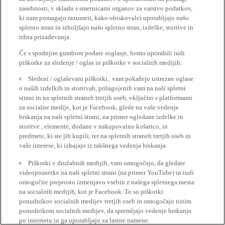
zasebnosti, v skladu s smernicami organov za varstvo podatkov,
ki nam pomagajo razumeti, kako obiskovalci uporabljajo našo
spletno stran in izboljšajo našo spletno stran, izdelke, storitve in
tržna prizadevanja.
Če s spodnjim gumbom podate soglasje, bomo uporabili tudi
piškotke za sledenje / oglas in piškotke v socialnih medijih:
Sledeni / oglaševani piškotki, vam pokažejo ustrezne oglase
o naših izdelkih in storitvah, prilagojenih vam na naši spletni
strani in na spletnih straneh tretjih oseb, vključno s platformami
za socialne medije, kot je Facebook, glede na vaše vedenje
brskanja na naši spletni strani, na primer ogledane izdelke in
storitve , elemente, dodane v nakupovalno košarico, in
predmete, ki ste jih kupili, ter na spletnih straneh tretjih oseb in
vaše interese, ki izhajajo iz takšnega vedenja brskanja.
Piškotki v družabnih medijih, vam omogočajo, da gledate
videoposnetke na naši spletni strani (na primer YouTube) in tudi
omogočite preprosto izmenjavo vsebin z našega spletnega mesta
na socialnih medijih, kot je Facebook. To so piškotki
ponudnikov socialnih medijev tretjih oseb in omogočajo tistim
ponudnikom socialnih medijev, da spremljajo vedenje brskanja
po internetu in ga uporabljajo za lastne namene.