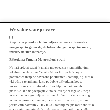
We value your privacy
Z uporabo piškotkov lahko bolje razumemo obiskovalce
našega spletnega mesta, da lahko izboljšamo spletno mesto,
izdelke, storitve in trženje.
Piškotki na Yamaha Motor spletni strani
Na naši spletni strani (yamaha-motor.eu) in vsemi njihovimi
lokalnimi različicami Yamaha Motor Europe N.V., njene
podružnice in njene povezane podružnice uporabljajo piškotke,
vključno s tehnikami, ki so podobne piškotkom, kot so
javascript in spletni vtičniki. Uporabljamo funkcionalne
piškotke, ki omogočajo pravilno delovanje našega spletnega
mesta in vam zagotavljajo osnovne funkcije našega spletnega
mesta, na primer spominjanje vaših poverilnic za prijavo in
jezikovnih nastavitev. Prav tako uporabljamo piškotke analitike
za ustvarjanje statističnih podatkov o uporabnikih na podlagi