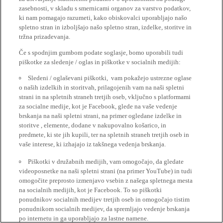
zasebnosti, v skladu s smernicami organov za varstvo podatkov,
ki nam pomagajo razumeti, kako obiskovalci uporabljajo našo
spletno stran in izboljšajo našo spletno stran, izdelke, storitve in
tržna prizadevanja.
Če s spodnjim gumbom podate soglasje, bomo uporabili tudi
piškotke za sledenje / oglas in piškotke v socialnih medijih:
Sledeni / oglaševani piškotki, vam pokažejo ustrezne oglase
o naših izdelkih in storitvah, prilagojenih vam na naši spletni
strani in na spletnih straneh tretjih oseb, vključno s platformami
za socialne medije, kot je Facebook, glede na vaše vedenje
brskanja na naši spletni strani, na primer ogledane izdelke in
storitve , elemente, dodane v nakupovalno košarico, in
predmete, ki ste jih kupili, ter na spletnih straneh tretjih oseb in
vaše interese, ki izhajajo iz takšnega vedenja brskanja.
Piškotki v družabnih medijih, vam omogočajo, da gledate
videoposnetke na naši spletni strani (na primer YouTube) in tudi
omogočite preprosto izmenjavo vsebin z našega spletnega mesta
na socialnih medijih, kot je Facebook. To so piškotki
ponudnikov socialnih medijev tretjih oseb in omogočajo tistim
ponudnikom socialnih medijev, da spremljajo vedenje brskanja
po internetu in ga uporabljajo za lastne namene.