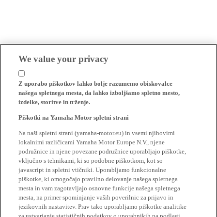
We value your privacy
Z uporabo piškotkov lahko bolje razumemo obiskovalce
našega spletnega mesta, da lahko izboljšamo spletno mesto,
izdelke, storitve in trženje.
Piškotki na Yamaha Motor spletni strani
Na naši spletni strani (yamaha-motor.eu) in vsemi njihovimi
lokalnimi različicami Yamaha Motor Europe N.V., njene
podružnice in njene povezane podružnice uporabljajo piškotke,
vključno s tehnikami, ki so podobne piškotkom, kot so
javascript in spletni vtičniki. Uporabljamo funkcionalne
piškotke, ki omogočajo pravilno delovanje našega spletnega
mesta in vam zagotavljajo osnovne funkcije našega spletnega
mesta, na primer spominjanje vaših poverilnic za prijavo in
jezikovnih nastavitev. Prav tako uporabljamo piškotke analitike
za ustvarjanje statističnih podatkov o uporabnikih na podlagi