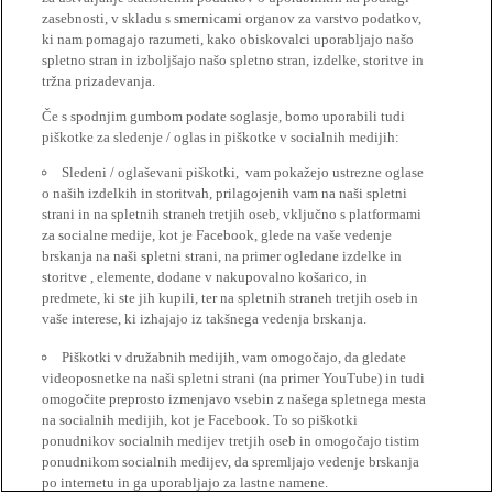
zasebnosti, v skladu s smernicami organov za varstvo podatkov,
ki nam pomagajo razumeti, kako obiskovalci uporabljajo našo
spletno stran in izboljšajo našo spletno stran, izdelke, storitve in
tržna prizadevanja.
Če s spodnjim gumbom podate soglasje, bomo uporabili tudi
piškotke za sledenje / oglas in piškotke v socialnih medijih:
Sledeni / oglaševani piškotki, vam pokažejo ustrezne oglase
o naših izdelkih in storitvah, prilagojenih vam na naši spletni
strani in na spletnih straneh tretjih oseb, vključno s platformami
za socialne medije, kot je Facebook, glede na vaše vedenje
brskanja na naši spletni strani, na primer ogledane izdelke in
storitve , elemente, dodane v nakupovalno košarico, in
predmete, ki ste jih kupili, ter na spletnih straneh tretjih oseb in
vaše interese, ki izhajajo iz takšnega vedenja brskanja.
Piškotki v družabnih medijih, vam omogočajo, da gledate
videoposnetke na naši spletni strani (na primer YouTube) in tudi
omogočite preprosto izmenjavo vsebin z našega spletnega mesta
na socialnih medijih, kot je Facebook. To so piškotki
ponudnikov socialnih medijev tretjih oseb in omogočajo tistim
ponudnikom socialnih medijev, da spremljajo vedenje brskanja
po internetu in ga uporabljajo za lastne namene.