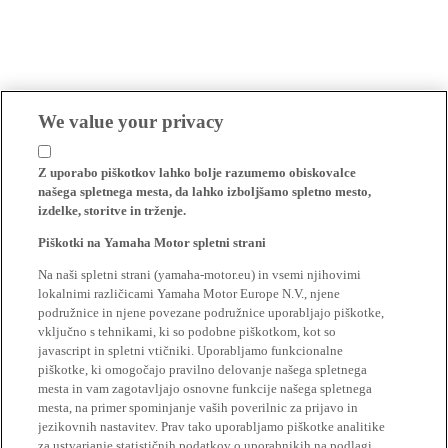
We value your privacy
Z uporabo piškotkov lahko bolje razumemo obiskovalce
našega spletnega mesta, da lahko izboljšamo spletno mesto,
izdelke, storitve in trženje.
Piškotki na Yamaha Motor spletni strani
Na naši spletni strani (yamaha-motor.eu) in vsemi njihovimi
lokalnimi različicami Yamaha Motor Europe N.V., njene
podružnice in njene povezane podružnice uporabljajo piškotke,
vključno s tehnikami, ki so podobne piškotkom, kot so
javascript in spletni vtičniki. Uporabljamo funkcionalne
piškotke, ki omogočajo pravilno delovanje našega spletnega
mesta in vam zagotavljajo osnovne funkcije našega spletnega
mesta, na primer spominjanje vaših poverilnic za prijavo in
jezikovnih nastavitev. Prav tako uporabljamo piškotke analitike
za ustvarjanje statističnih podatkov o uporabnikih na podlagi