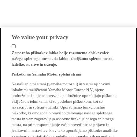
We value your privacy
Z uporabo piškotkov lahko bolje razumemo obiskovalce
našega spletnega mesta, da lahko izboljšamo spletno mesto,
izdelke, storitve in trženje.
Piškotki na Yamaha Motor spletni strani
Na naši spletni strani (yamaha-motor.eu) in vsemi njihovimi
lokalnimi različicami Yamaha Motor Europe N.V., njene
podružnice in njene povezane podružnice uporabljajo piškotke,
vključno s tehnikami, ki so podobne piškotkom, kot so
javascript in spletni vtičniki. Uporabljamo funkcionalne
piškotke, ki omogočajo pravilno delovanje našega spletnega
mesta in vam zagotavljajo osnovne funkcije našega spletnega
mesta, na primer spominjanje vaših poverilnic za prijavo in
jezikovnih nastavitev. Prav tako uporabljamo piškotke analitike
za ustvarjanje statističnih podatkov o uporabnikih na podlagi