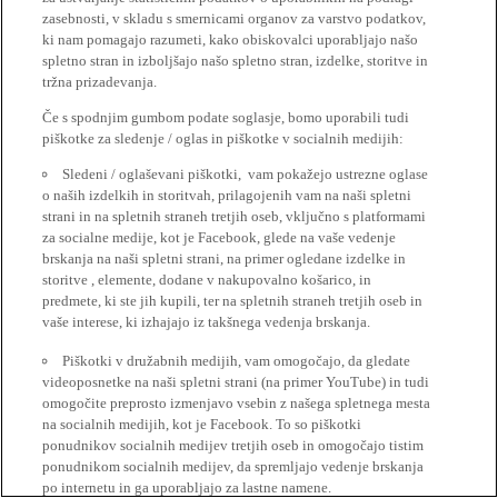
zasebnosti, v skladu s smernicami organov za varstvo podatkov,
ki nam pomagajo razumeti, kako obiskovalci uporabljajo našo
spletno stran in izboljšajo našo spletno stran, izdelke, storitve in
tržna prizadevanja.
Če s spodnjim gumbom podate soglasje, bomo uporabili tudi
piškotke za sledenje / oglas in piškotke v socialnih medijih:
Sledeni / oglaševani piškotki, vam pokažejo ustrezne oglase
o naših izdelkih in storitvah, prilagojenih vam na naši spletni
strani in na spletnih straneh tretjih oseb, vključno s platformami
za socialne medije, kot je Facebook, glede na vaše vedenje
brskanja na naši spletni strani, na primer ogledane izdelke in
storitve , elemente, dodane v nakupovalno košarico, in
predmete, ki ste jih kupili, ter na spletnih straneh tretjih oseb in
vaše interese, ki izhajajo iz takšnega vedenja brskanja.
Piškotki v družabnih medijih, vam omogočajo, da gledate
videoposnetke na naši spletni strani (na primer YouTube) in tudi
omogočite preprosto izmenjavo vsebin z našega spletnega mesta
na socialnih medijih, kot je Facebook. To so piškotki
ponudnikov socialnih medijev tretjih oseb in omogočajo tistim
ponudnikom socialnih medijev, da spremljajo vedenje brskanja
po internetu in ga uporabljajo za lastne namene.