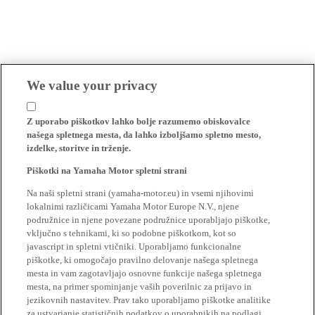
We value your privacy
Z uporabo piškotkov lahko bolje razumemo obiskovalce
našega spletnega mesta, da lahko izboljšamo spletno mesto,
izdelke, storitve in trženje.
Piškotki na Yamaha Motor spletni strani
Na naši spletni strani (yamaha-motor.eu) in vsemi njihovimi
lokalnimi različicami Yamaha Motor Europe N.V., njene
podružnice in njene povezane podružnice uporabljajo piškotke,
vključno s tehnikami, ki so podobne piškotkom, kot so
javascript in spletni vtičniki. Uporabljamo funkcionalne
piškotke, ki omogočajo pravilno delovanje našega spletnega
mesta in vam zagotavljajo osnovne funkcije našega spletnega
mesta, na primer spominjanje vaših poverilnic za prijavo in
jezikovnih nastavitev. Prav tako uporabljamo piškotke analitike
za ustvarjanje statističnih podatkov o uporabnikih na podlagi