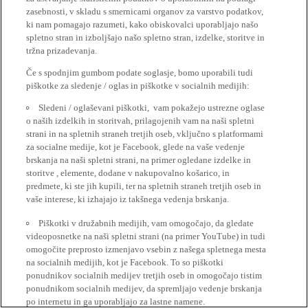
zasebnosti, v skladu s smernicami organov za varstvo podatkov,
ki nam pomagajo razumeti, kako obiskovalci uporabljajo našo
spletno stran in izboljšajo našo spletno stran, izdelke, storitve in
tržna prizadevanja.
Če s spodnjim gumbom podate soglasje, bomo uporabili tudi
piškotke za sledenje / oglas in piškotke v socialnih medijih:
Sledeni / oglaševani piškotki, vam pokažejo ustrezne oglase
o naših izdelkih in storitvah, prilagojenih vam na naši spletni
strani in na spletnih straneh tretjih oseb, vključno s platformami
za socialne medije, kot je Facebook, glede na vaše vedenje
brskanja na naši spletni strani, na primer ogledane izdelke in
storitve , elemente, dodane v nakupovalno košarico, in
predmete, ki ste jih kupili, ter na spletnih straneh tretjih oseb in
vaše interese, ki izhajajo iz takšnega vedenja brskanja.
Piškotki v družabnih medijih, vam omogočajo, da gledate
videoposnetke na naši spletni strani (na primer YouTube) in tudi
omogočite preprosto izmenjavo vsebin z našega spletnega mesta
na socialnih medijih, kot je Facebook. To so piškotki
ponudnikov socialnih medijev tretjih oseb in omogočajo tistim
ponudnikom socialnih medijev, da spremljajo vedenje brskanja
po internetu in ga uporabljajo za lastne namene.