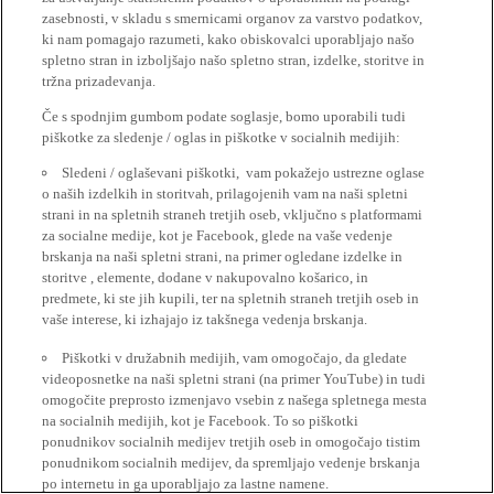
zasebnosti, v skladu s smernicami organov za varstvo podatkov,
ki nam pomagajo razumeti, kako obiskovalci uporabljajo našo
spletno stran in izboljšajo našo spletno stran, izdelke, storitve in
tržna prizadevanja.
Če s spodnjim gumbom podate soglasje, bomo uporabili tudi
piškotke za sledenje / oglas in piškotke v socialnih medijih:
Sledeni / oglaševani piškotki, vam pokažejo ustrezne oglase
o naših izdelkih in storitvah, prilagojenih vam na naši spletni
strani in na spletnih straneh tretjih oseb, vključno s platformami
za socialne medije, kot je Facebook, glede na vaše vedenje
brskanja na naši spletni strani, na primer ogledane izdelke in
storitve , elemente, dodane v nakupovalno košarico, in
predmete, ki ste jih kupili, ter na spletnih straneh tretjih oseb in
vaše interese, ki izhajajo iz takšnega vedenja brskanja.
Piškotki v družabnih medijih, vam omogočajo, da gledate
videoposnetke na naši spletni strani (na primer YouTube) in tudi
omogočite preprosto izmenjavo vsebin z našega spletnega mesta
na socialnih medijih, kot je Facebook. To so piškotki
ponudnikov socialnih medijev tretjih oseb in omogočajo tistim
ponudnikom socialnih medijev, da spremljajo vedenje brskanja
po internetu in ga uporabljajo za lastne namene.