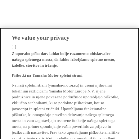
We value your privacy
Z uporabo piškotkov lahko bolje razumemo obiskovalce
našega spletnega mesta, da lahko izboljšamo spletno mesto,
izdelke, storitve in trženje.
Piškotki na Yamaha Motor spletni strani
Na naši spletni strani (yamaha-motor.eu) in vsemi njihovimi
lokalnimi različicami Yamaha Motor Europe N.V., njene
podružnice in njene povezane podružnice uporabljajo piškotke,
vključno s tehnikami, ki so podobne piškotkom, kot so
javascript in spletni vtičniki. Uporabljamo funkcionalne
piškotke, ki omogočajo pravilno delovanje našega spletnega
mesta in vam zagotavljajo osnovne funkcije našega spletnega
mesta, na primer spominjanje vaših poverilnic za prijavo in
jezikovnih nastavitev. Prav tako uporabljamo piškotke analitike
za ustvarjanje statističnih podatkov o uporabnikih na podlagi