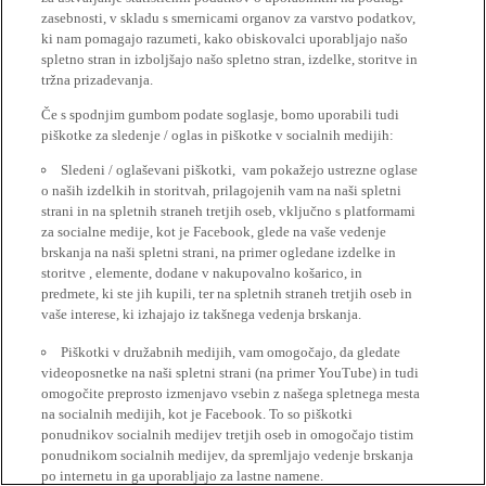
zasebnosti, v skladu s smernicami organov za varstvo podatkov,
ki nam pomagajo razumeti, kako obiskovalci uporabljajo našo
spletno stran in izboljšajo našo spletno stran, izdelke, storitve in
tržna prizadevanja.
Če s spodnjim gumbom podate soglasje, bomo uporabili tudi
piškotke za sledenje / oglas in piškotke v socialnih medijih:
Sledeni / oglaševani piškotki, vam pokažejo ustrezne oglase
o naših izdelkih in storitvah, prilagojenih vam na naši spletni
strani in na spletnih straneh tretjih oseb, vključno s platformami
za socialne medije, kot je Facebook, glede na vaše vedenje
brskanja na naši spletni strani, na primer ogledane izdelke in
storitve , elemente, dodane v nakupovalno košarico, in
predmete, ki ste jih kupili, ter na spletnih straneh tretjih oseb in
vaše interese, ki izhajajo iz takšnega vedenja brskanja.
Piškotki v družabnih medijih, vam omogočajo, da gledate
videoposnetke na naši spletni strani (na primer YouTube) in tudi
omogočite preprosto izmenjavo vsebin z našega spletnega mesta
na socialnih medijih, kot je Facebook. To so piškotki
ponudnikov socialnih medijev tretjih oseb in omogočajo tistim
ponudnikom socialnih medijev, da spremljajo vedenje brskanja
po internetu in ga uporabljajo za lastne namene.