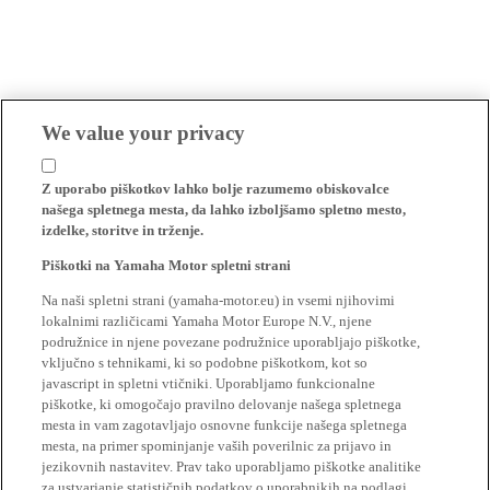
We value your privacy
Z uporabo piškotkov lahko bolje razumemo obiskovalce
našega spletnega mesta, da lahko izboljšamo spletno mesto,
izdelke, storitve in trženje.
Piškotki na Yamaha Motor spletni strani
Na naši spletni strani (yamaha-motor.eu) in vsemi njihovimi
lokalnimi različicami Yamaha Motor Europe N.V., njene
podružnice in njene povezane podružnice uporabljajo piškotke,
vključno s tehnikami, ki so podobne piškotkom, kot so
javascript in spletni vtičniki. Uporabljamo funkcionalne
piškotke, ki omogočajo pravilno delovanje našega spletnega
mesta in vam zagotavljajo osnovne funkcije našega spletnega
mesta, na primer spominjanje vaših poverilnic za prijavo in
jezikovnih nastavitev. Prav tako uporabljamo piškotke analitike
za ustvarjanje statističnih podatkov o uporabnikih na podlagi