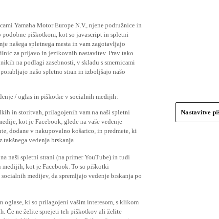
ičicami Yamaha Motor Europe N.V., njene podružnice in
 podobne piškotkom, kot so javascript in spletni
nje našega spletnega mesta in vam zagotavljajo
nic za prijavo in jezikovnih nastavitev. Prav tako
bnikih na podlagi zasebnosti, v skladu s smernicami
orabljajo našo spletno stran in izboljšajo našo
nje / oglas in piškotke v socialnih medijih:
kih in storitvah, prilagojenih vam na naši spletni
Nastavitve p
 medije, kot je Facebook, glede na vaše vedenje
mente, dodane v nakupovalno košarico, in predmete, ki
o iz takšnega vedenja brskanja.
a naši spletni strani (na primer YouTube) in tudi
 medijih, kot je Facebook. To so piškotki
socialnih medijev, da spremljajo vedenje brskanja po
in oglase, ki so prilagojeni vašim interesom, s klikom
 Če ne želite sprejeti teh piškotkov ali želite