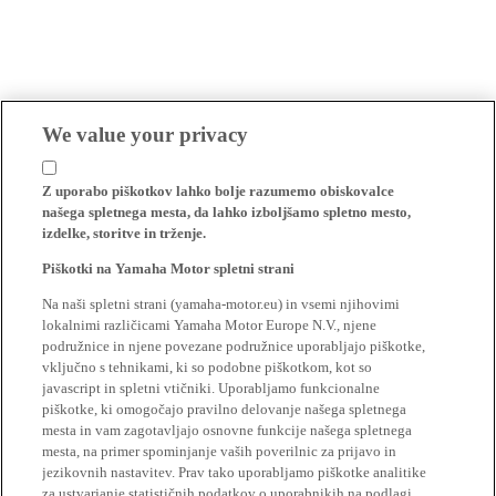
We value your privacy
Z uporabo piškotkov lahko bolje razumemo obiskovalce
našega spletnega mesta, da lahko izboljšamo spletno mesto,
izdelke, storitve in trženje.
Piškotki na Yamaha Motor spletni strani
Na naši spletni strani (yamaha-motor.eu) in vsemi njihovimi
lokalnimi različicami Yamaha Motor Europe N.V., njene
podružnice in njene povezane podružnice uporabljajo piškotke,
vključno s tehnikami, ki so podobne piškotkom, kot so
javascript in spletni vtičniki. Uporabljamo funkcionalne
piškotke, ki omogočajo pravilno delovanje našega spletnega
mesta in vam zagotavljajo osnovne funkcije našega spletnega
mesta, na primer spominjanje vaših poverilnic za prijavo in
jezikovnih nastavitev. Prav tako uporabljamo piškotke analitike
za ustvarjanje statističnih podatkov o uporabnikih na podlagi