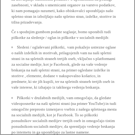
zasebnosti, v skladu s smernicami organov za varstvo podatkov,
ki nam pomagajo razumeti, kako obiskovalci uporabljajo našo
spletno stran in izboljšajo našo spletno stran, izdelke, storitve in
tržna prizadevanja.
Če s spodnjim gumbom podate soglasje, bomo uporabili tudi
piškotke za sledenje / oglas in piškotke v socialnih medijih:
Sledeni / oglaševani piškotki, vam pokažejo ustrezne oglase
o naših izdelkih in storitvah, prilagojenih vam na naši spletni
strani in na spletnih straneh tretjih oseb, vključno s platformami
za socialne medije, kot je Facebook, glede na vaše vedenje
brskanja na naši spletni strani, na primer ogledane izdelke in
storitve , elemente, dodane v nakupovalno košarico, in
predmete, ki ste jih kupili, ter na spletnih straneh tretjih oseb in
vaše interese, ki izhajajo iz takšnega vedenja brskanja.
Piškotki v družabnih medijih, vam omogočajo, da gledate
videoposnetke na naši spletni strani (na primer YouTube) in tudi
omogočite preprosto izmenjavo vsebin z našega spletnega mesta
na socialnih medijih, kot je Facebook. To so piškotki
ponudnikov socialnih medijev tretjih oseb in omogočajo tistim
ponudnikom socialnih medijev, da spremljajo vedenje brskanja
po internetu in ga uporabljajo za lastne namene.