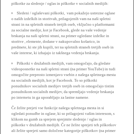
piškotke za sledenje / oglas in piškotke v socialnih medijih:
Sledeni / oglaševani piškotki, vam pokažejo ustrezne oglase
o naših izdelkih in storitvah, prilagojenih vam na naši spletni
strani in na spletnih straneh tretjih oseb, vključno s platformami
za socialne medije, kot je Facebook, glede na vaše vedenje
brskanja na naši spletni strani, na primer ogledane izdelke in
storitve , elemente, dodane v nakupovalno košarico, in
predmete, ki ste jih kupili, ter na spletnih straneh tretjih oseb in
vaše interese, ki izhajajo iz takšnega vedenja brskanja.
Piškotki v družabnih medijih, vam omogočajo, da gledate
videoposnetke na naši spletni strani (na primer YouTube) in tudi
omogočite preprosto izmenjavo vsebin z našega spletnega mesta
na socialnih medijih, kot je Facebook. To so piškotki
ponudnikov socialnih medijev tretjih oseb in omogočajo tistim
ponudnikom socialnih medijev, da spremljajo vedenje brskanja
po internetu in ga uporabljajo za lastne namene.
Če želite prejeti vse funkcije našega spletnega mesta in si
ogledati ponudbe in oglase, ki so prilagojeni vašim interesom, s
klikom na gumb za sprejem sprejmite sledenje / oglas in
piškotke v družabnih medijih. Če ne želite sprejeti teh piškotkov
ali želite sprejeti samo določene kategorije piškotkov (na primer