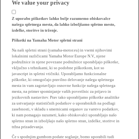
We value your privacy
Z uporabo piškotkov lahko bolje razumemo obiskovalce
našega spletnega mesta, da lahko izboljšamo spletno mesto,
izdelke, storitve in trženje.
Piškotki na Yamaha Motor spletni strani
Na naši spletni strani (yamaha-motor.eu) in vsemi njihovimi
lokalnimi različicami Yamaha Motor Europe N.V., njene
podružnice in njene povezane podružnice uporabljajo piškotke,
vključno s tehnikami, ki so podobne piškotkom, kot so
javascript in spletni vtičniki. Uporabljamo funkcionalne
piškotke, ki omogočajo pravilno delovanje našega spletnega
mesta in vam zagotavljajo osnovne funkcije našega spletnega
mesta, na primer spominjanje vaših poverilnic za prijavo in
jezikovnih nastavitev. Prav tako uporabljamo piškotke analitike
za ustvarjanje statističnih podatkov o uporabnikih na podlagi
zasebnosti, v skladu s smernicami organov za varstvo podatkov,
ki nam pomagajo razumeti, kako obiskovalci uporabljajo našo
spletno stran in izboljšajo našo spletno stran, izdelke, storitve in
tržna prizadevanja.
Če s spodnjim gumbom podate soglasje, bomo uporabili tudi