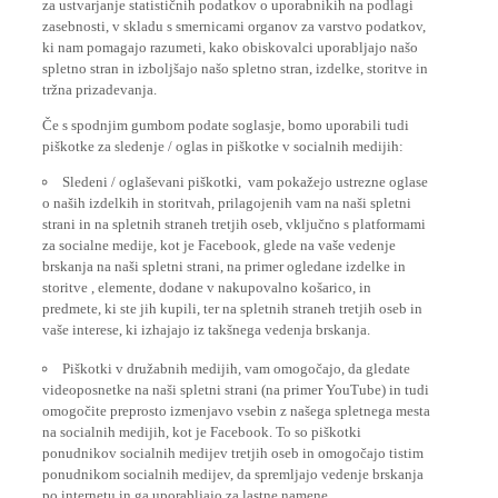
za ustvarjanje statističnih podatkov o uporabnikih na podlagi
zasebnosti, v skladu s smernicami organov za varstvo podatkov,
ki nam pomagajo razumeti, kako obiskovalci uporabljajo našo
spletno stran in izboljšajo našo spletno stran, izdelke, storitve in
tržna prizadevanja.
Če s spodnjim gumbom podate soglasje, bomo uporabili tudi
piškotke za sledenje / oglas in piškotke v socialnih medijih:
Sledeni / oglaševani piškotki, vam pokažejo ustrezne oglase
o naših izdelkih in storitvah, prilagojenih vam na naši spletni
strani in na spletnih straneh tretjih oseb, vključno s platformami
za socialne medije, kot je Facebook, glede na vaše vedenje
brskanja na naši spletni strani, na primer ogledane izdelke in
storitve , elemente, dodane v nakupovalno košarico, in
predmete, ki ste jih kupili, ter na spletnih straneh tretjih oseb in
vaše interese, ki izhajajo iz takšnega vedenja brskanja.
Piškotki v družabnih medijih, vam omogočajo, da gledate
videoposnetke na naši spletni strani (na primer YouTube) in tudi
omogočite preprosto izmenjavo vsebin z našega spletnega mesta
na socialnih medijih, kot je Facebook. To so piškotki
ponudnikov socialnih medijev tretjih oseb in omogočajo tistim
ponudnikom socialnih medijev, da spremljajo vedenje brskanja
po internetu in ga uporabljajo za lastne namene.