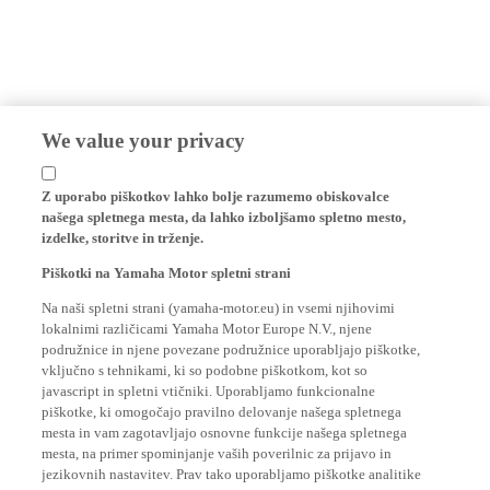
We value your privacy
Z uporabo piškotkov lahko bolje razumemo obiskovalce
našega spletnega mesta, da lahko izboljšamo spletno mesto,
izdelke, storitve in trženje.
Piškotki na Yamaha Motor spletni strani
Na naši spletni strani (yamaha-motor.eu) in vsemi njihovimi
lokalnimi različicami Yamaha Motor Europe N.V., njene
podružnice in njene povezane podružnice uporabljajo piškotke,
vključno s tehnikami, ki so podobne piškotkom, kot so
javascript in spletni vtičniki. Uporabljamo funkcionalne
piškotke, ki omogočajo pravilno delovanje našega spletnega
mesta in vam zagotavljajo osnovne funkcije našega spletnega
mesta, na primer spominjanje vaših poverilnic za prijavo in
jezikovnih nastavitev. Prav tako uporabljamo piškotke analitike