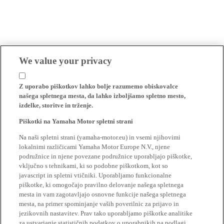
We value your privacy
Z uporabo piškotkov lahko bolje razumemo obiskovalce
našega spletnega mesta, da lahko izboljšamo spletno mesto,
izdelke, storitve in trženje.
Piškotki na Yamaha Motor spletni strani
Na naši spletni strani (yamaha-motor.eu) in vsemi njihovimi
lokalnimi različicami Yamaha Motor Europe N.V., njene
podružnice in njene povezane podružnice uporabljajo piškotke,
vključno s tehnikami, ki so podobne piškotkom, kot so
javascript in spletni vtičniki. Uporabljamo funkcionalne
piškotke, ki omogočajo pravilno delovanje našega spletnega
mesta in vam zagotavljajo osnovne funkcije našega spletnega
mesta, na primer spominjanje vaših poverilnic za prijavo in
jezikovnih nastavitev. Prav tako uporabljamo piškotke analitike
za ustvarjanje statističnih podatkov o uporabnikih na podlagi