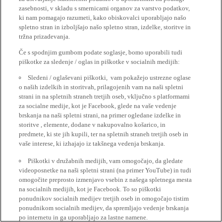
zasebnosti, v skladu s smernicami organov za varstvo podatkov,
ki nam pomagajo razumeti, kako obiskovalci uporabljajo našo
spletno stran in izboljšajo našo spletno stran, izdelke, storitve in
tržna prizadevanja.
Če s spodnjim gumbom podate soglasje, bomo uporabili tudi
piškotke za sledenje / oglas in piškotke v socialnih medijih:
Sledeni / oglaševani piškotki, vam pokažejo ustrezne oglase
o naših izdelkih in storitvah, prilagojenih vam na naši spletni
strani in na spletnih straneh tretjih oseb, vključno s platformami
za socialne medije, kot je Facebook, glede na vaše vedenje
brskanja na naši spletni strani, na primer ogledane izdelke in
storitve , elemente, dodane v nakupovalno košarico, in
predmete, ki ste jih kupili, ter na spletnih straneh tretjih oseb in
vaše interese, ki izhajajo iz takšnega vedenja brskanja.
Piškotki v družabnih medijih, vam omogočajo, da gledate
videoposnetke na naši spletni strani (na primer YouTube) in tudi
omogočite preprosto izmenjavo vsebin z našega spletnega mesta
na socialnih medijih, kot je Facebook. To so piškotki
ponudnikov socialnih medijev tretjih oseb in omogočajo tistim
ponudnikom socialnih medijev, da spremljajo vedenje brskanja
po internetu in ga uporabljajo za lastne namene.