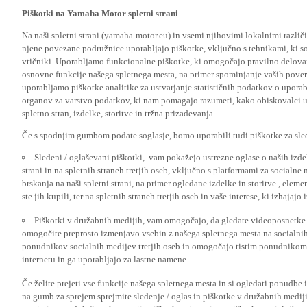
Piškotki na Yamaha Motor spletni strani
Na naši spletni strani (yamaha-motor.eu) in vsemi njihovimi lokalnimi razl
njene povezane podružnice uporabljajo piškotke, vključno s tehnikami, ki so
vtičniki. Uporabljamo funkcionalne piškotke, ki omogočajo pravilno delova
osnovne funkcije našega spletnega mesta, na primer spominjanje vaših poveril
uporabljamo piškotke analitike za ustvarjanje statističnih podatkov o upora
organov za varstvo podatkov, ki nam pomagajo razumeti, kako obiskovalci up
spletno stran, izdelke, storitve in tržna prizadevanja.
Če s spodnjim gumbom podate soglasje, bomo uporabili tudi piškotke za slede
Sledeni / oglaševani piškotki, vam pokažejo ustrezne oglase o naših izdel
strani in na spletnih straneh tretjih oseb, vključno s platformami za socialne
brskanja na naši spletni strani, na primer ogledane izdelke in storitve , ele
ste jih kupili, ter na spletnih straneh tretjih oseb in vaše interese, ki izhajaj
Piškotki v družabnih medijih, vam omogočajo, da gledate videoposnetke n
omogočite preprosto izmenjavo vsebin z našega spletnega mesta na socialnih
ponudnikov socialnih medijev tretjih oseb in omogočajo tistim ponudnikom 
internetu in ga uporabljajo za lastne namene.
Če želite prejeti vse funkcije našega spletnega mesta in si ogledati ponudbe 
na gumb za sprejem sprejmite sledenje / oglas in piškotke v družabnih medijih.