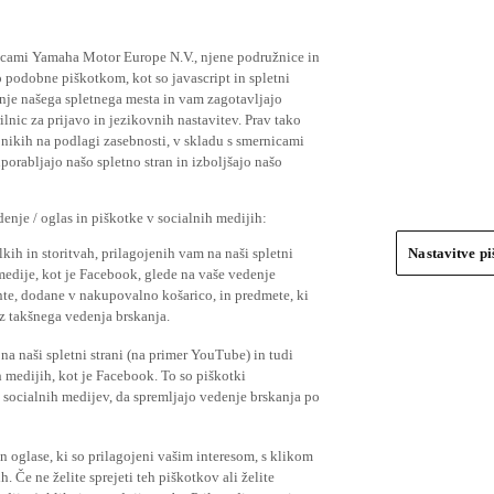
ičicami Yamaha Motor Europe N.V., njene podružnice in
 podobne piškotkom, kot so javascript in spletni
nje našega spletnega mesta in vam zagotavljajo
nic za prijavo in jezikovnih nastavitev. Prav tako
bnikih na podlagi zasebnosti, v skladu s smernicami
orabljajo našo spletno stran in izboljšajo našo
nje / oglas in piškotke v socialnih medijih:
kih in storitvah, prilagojenih vam na naši spletni
Nastavitve p
 medije, kot je Facebook, glede na vaše vedenje
mente, dodane v nakupovalno košarico, in predmete, ki
o iz takšnega vedenja brskanja.
a naši spletni strani (na primer YouTube) in tudi
 medijih, kot je Facebook. To so piškotki
socialnih medijev, da spremljajo vedenje brskanja po
in oglase, ki so prilagojeni vašim interesom, s klikom
 Če ne želite sprejeti teh piškotkov ali želite