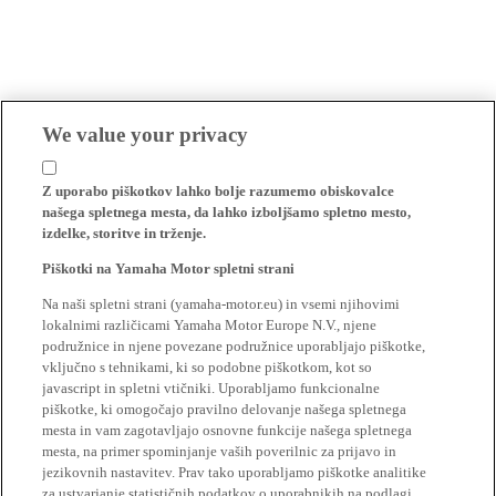
We value your privacy
Z uporabo piškotkov lahko bolje razumemo obiskovalce
našega spletnega mesta, da lahko izboljšamo spletno mesto,
izdelke, storitve in trženje.
Piškotki na Yamaha Motor spletni strani
Na naši spletni strani (yamaha-motor.eu) in vsemi njihovimi
lokalnimi različicami Yamaha Motor Europe N.V., njene
podružnice in njene povezane podružnice uporabljajo piškotke,
vključno s tehnikami, ki so podobne piškotkom, kot so
javascript in spletni vtičniki. Uporabljamo funkcionalne
piškotke, ki omogočajo pravilno delovanje našega spletnega
mesta in vam zagotavljajo osnovne funkcije našega spletnega
mesta, na primer spominjanje vaših poverilnic za prijavo in
jezikovnih nastavitev. Prav tako uporabljamo piškotke analitike
za ustvarjanje statističnih podatkov o uporabnikih na podlagi