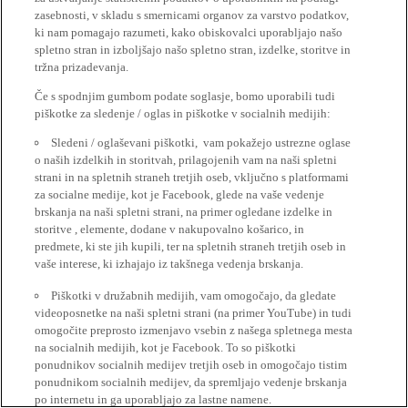
zasebnosti, v skladu s smernicami organov za varstvo podatkov,
ki nam pomagajo razumeti, kako obiskovalci uporabljajo našo
spletno stran in izboljšajo našo spletno stran, izdelke, storitve in
tržna prizadevanja.
Če s spodnjim gumbom podate soglasje, bomo uporabili tudi
piškotke za sledenje / oglas in piškotke v socialnih medijih:
Sledeni / oglaševani piškotki, vam pokažejo ustrezne oglase
o naših izdelkih in storitvah, prilagojenih vam na naši spletni
strani in na spletnih straneh tretjih oseb, vključno s platformami
za socialne medije, kot je Facebook, glede na vaše vedenje
brskanja na naši spletni strani, na primer ogledane izdelke in
storitve , elemente, dodane v nakupovalno košarico, in
predmete, ki ste jih kupili, ter na spletnih straneh tretjih oseb in
vaše interese, ki izhajajo iz takšnega vedenja brskanja.
Piškotki v družabnih medijih, vam omogočajo, da gledate
videoposnetke na naši spletni strani (na primer YouTube) in tudi
omogočite preprosto izmenjavo vsebin z našega spletnega mesta
na socialnih medijih, kot je Facebook. To so piškotki
ponudnikov socialnih medijev tretjih oseb in omogočajo tistim
ponudnikom socialnih medijev, da spremljajo vedenje brskanja
po internetu in ga uporabljajo za lastne namene.