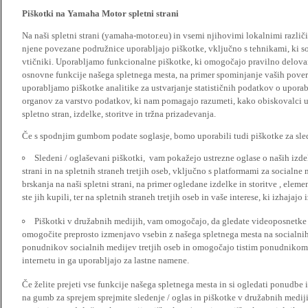
Piškotki na Yamaha Motor spletni strani
Na naši spletni strani (yamaha-motor.eu) in vsemi njihovimi lokalnimi razl
njene povezane podružnice uporabljajo piškotke, vključno s tehnikami, ki so
vtičniki. Uporabljamo funkcionalne piškotke, ki omogočajo pravilno delova
osnovne funkcije našega spletnega mesta, na primer spominjanje vaših poveril
uporabljamo piškotke analitike za ustvarjanje statističnih podatkov o upora
organov za varstvo podatkov, ki nam pomagajo razumeti, kako obiskovalci up
spletno stran, izdelke, storitve in tržna prizadevanja.
Če s spodnjim gumbom podate soglasje, bomo uporabili tudi piškotke za slede
Sledeni / oglaševani piškotki, vam pokažejo ustrezne oglase o naših izdel
strani in na spletnih straneh tretjih oseb, vključno s platformami za socialne
brskanja na naši spletni strani, na primer ogledane izdelke in storitve , ele
ste jih kupili, ter na spletnih straneh tretjih oseb in vaše interese, ki izhajaj
Piškotki v družabnih medijih, vam omogočajo, da gledate videoposnetke n
omogočite preprosto izmenjavo vsebin z našega spletnega mesta na socialnih
ponudnikov socialnih medijev tretjih oseb in omogočajo tistim ponudnikom 
internetu in ga uporabljajo za lastne namene.
Če želite prejeti vse funkcije našega spletnega mesta in si ogledati ponudbe 
na gumb za sprejem sprejmite sledenje / oglas in piškotke v družabnih medijih.