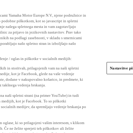
ičicami Yamaha Motor Europe N.V., njene podružnice in
 podobne piškotkom, kot so javascript in spletni
nje našega spletnega mesta in vam zagotavljajo
nic za prijavo in jezikovnih nastavitev. Prav tako
bnikih na podlagi zasebnosti, v skladu s smernicami
orabljajo našo spletno stran in izboljšajo našo
nje / oglas in piškotke v socialnih medijih:
kih in storitvah, prilagojenih vam na naši spletni
Nastavitve p
 medije, kot je Facebook, glede na vaše vedenje
mente, dodane v nakupovalno košarico, in predmete, ki
o iz takšnega vedenja brskanja.
a naši spletni strani (na primer YouTube) in tudi
 medijih, kot je Facebook. To so piškotki
socialnih medijev, da spremljajo vedenje brskanja po
in oglase, ki so prilagojeni vašim interesom, s klikom
 Če ne želite sprejeti teh piškotkov ali želite