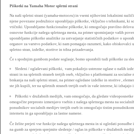
Piškotki na Yamaha Motor spletni strani
Na naši spletni strani (yamaha-motor.eu) in vsemi njihovimi lokalnimi razl
njene povezane podružnice uporabljajo piškotke, vključno s tehnikami, ki so
vtičniki. Uporabljamo funkcionalne piškotke, ki omogočajo pravilno delova
osnovne funkcije našega spletnega mesta, na primer spominjanje vaših poveril
uporabljamo piškotke analitike za ustvarjanje statističnih podatkov o upora
organov za varstvo podatkov, ki nam pomagajo razumeti, kako obiskovalci up
spletno stran, izdelke, storitve in tržna prizadevanja.
Če s spodnjim gumbom podate soglasje, bomo uporabili tudi piškotke za slede
Sledeni / oglaševani piškotki, vam pokažejo ustrezne oglase o naših izdel
strani in na spletnih straneh tretjih oseb, vključno s platformami za socialne
brskanja na naši spletni strani, na primer ogledane izdelke in storitve , ele
ste jih kupili, ter na spletnih straneh tretjih oseb in vaše interese, ki izhajaj
Piškotki v družabnih medijih, vam omogočajo, da gledate videoposnetke n
omogočite preprosto izmenjavo vsebin z našega spletnega mesta na socialnih
ponudnikov socialnih medijev tretjih oseb in omogočajo tistim ponudnikom 
internetu in ga uporabljajo za lastne namene.
Če želite prejeti vse funkcije našega spletnega mesta in si ogledati ponudbe 
na gumb za sprejem sprejmite sledenje / oglas in piškotke v družabnih medijih.