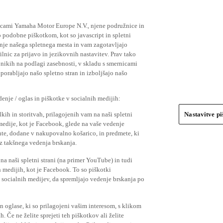
ičicami Yamaha Motor Europe N.V., njene podružnice in
 podobne piškotkom, kot so javascript in spletni
nje našega spletnega mesta in vam zagotavljajo
nic za prijavo in jezikovnih nastavitev. Prav tako
bnikih na podlagi zasebnosti, v skladu s smernicami
orabljajo našo spletno stran in izboljšajo našo
nje / oglas in piškotke v socialnih medijih:
kih in storitvah, prilagojenih vam na naši spletni
Nastavitve p
 medije, kot je Facebook, glede na vaše vedenje
mente, dodane v nakupovalno košarico, in predmete, ki
o iz takšnega vedenja brskanja.
a naši spletni strani (na primer YouTube) in tudi
 medijih, kot je Facebook. To so piškotki
socialnih medijev, da spremljajo vedenje brskanja po
in oglase, ki so prilagojeni vašim interesom, s klikom
 Če ne želite sprejeti teh piškotkov ali želite