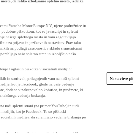
ičicami Yamaha Motor Europe N.V., njene podružnice in
 podobne piškotkom, kot so javascript in spletni
nje našega spletnega mesta in vam zagotavljajo
nic za prijavo in jezikovnih nastavitev. Prav tako
bnikih na podlagi zasebnosti, v skladu s smernicami
orabljajo našo spletno stran in izboljšajo našo
nje / oglas in piškotke v socialnih medijih:
kih in storitvah, prilagojenih vam na naši spletni
Nastavitve p
 medije, kot je Facebook, glede na vaše vedenje
mente, dodane v nakupovalno košarico, in predmete, ki
o iz takšnega vedenja brskanja.
a naši spletni strani (na primer YouTube) in tudi
 medijih, kot je Facebook. To so piškotki
socialnih medijev, da spremljajo vedenje brskanja po
in oglase, ki so prilagojeni vašim interesom, s klikom
 Če ne želite sprejeti teh piškotkov ali želite