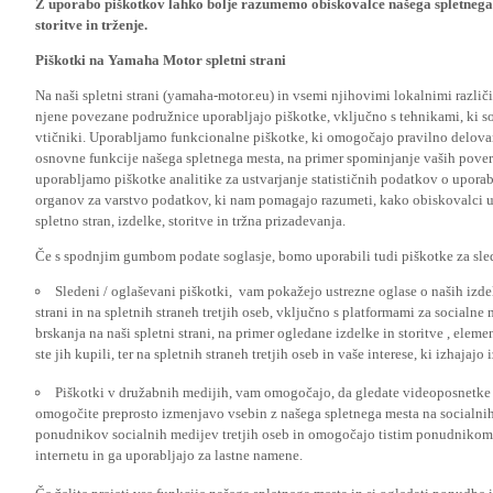
storitve in trženje.
Piškotki na Yamaha Motor spletni strani
Na naši spletni strani (yamaha-motor.eu) in vsemi njihovimi lokalnimi razl
njene povezane podružnice uporabljajo piškotke, vključno s tehnikami, ki so
vtičniki. Uporabljamo funkcionalne piškotke, ki omogočajo pravilno delova
osnovne funkcije našega spletnega mesta, na primer spominjanje vaših poveril
uporabljamo piškotke analitike za ustvarjanje statističnih podatkov o upora
organov za varstvo podatkov, ki nam pomagajo razumeti, kako obiskovalci up
spletno stran, izdelke, storitve in tržna prizadevanja.
Če s spodnjim gumbom podate soglasje, bomo uporabili tudi piškotke za slede
Sledeni / oglaševani piškotki, vam pokažejo ustrezne oglase o naših izdel
strani in na spletnih straneh tretjih oseb, vključno s platformami za socialne
brskanja na naši spletni strani, na primer ogledane izdelke in storitve , ele
ste jih kupili, ter na spletnih straneh tretjih oseb in vaše interese, ki izhajaj
Piškotki v družabnih medijih, vam omogočajo, da gledate videoposnetke n
omogočite preprosto izmenjavo vsebin z našega spletnega mesta na socialnih
ponudnikov socialnih medijev tretjih oseb in omogočajo tistim ponudnikom 
internetu in ga uporabljajo za lastne namene.
Če želite prejeti vse funkcije našega spletnega mesta in si ogledati ponudbe 
na gumb za sprejem sprejmite sledenje / oglas in piškotke v družabnih medijih.