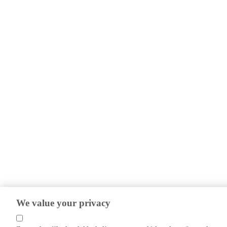
We value your privacy
Z uporabo piškotkov lahko bolje razumemo obiskovalce našega spletnega m